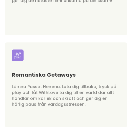
ger dig de hetaste filmhunkarna på din skärm!
Romantiska Getaways
Lämna Passet Hemma. Luta dig tillbaka, tryck på
play och låt WithLove ta dig till en värld där allt
handlar om kärlek och skratt och ger dig en
härlig paus från vardagsstressen.