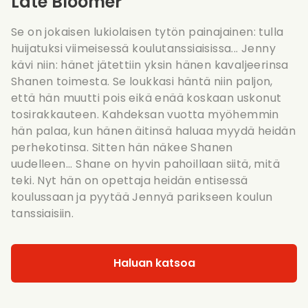
Late Bloomer
Se on jokaisen lukiolaisen tytön painajainen: tulla
huijatuksi viimeisessä koulutanssiaisissa... Jenny
kävi niin: hänet jätettiin yksin hänen kavaljeerinsa
Shanen toimesta. Se loukkasi häntä niin paljon,
että hän muutti pois eikä enää koskaan uskonut
tosirakkauteen. Kahdeksan vuotta myöhemmin
hän palaa, kun hänen äitinsä haluaa myydä heidän
perhekotinsa. Sitten hän näkee Shanen
uudelleen... Shane on hyvin pahoillaan siitä, mitä
teki. Nyt hän on opettaja heidän entisessä
koulussaan ja pyytää Jennyä parikseen koulun
tanssiaisiin.
Haluan katsoa