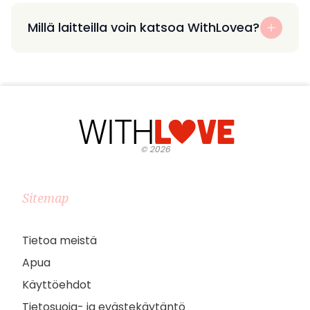
Millä laitteilla voin katsoa WithLovea?
©
2026
Sitemap
Tietoa meistä
Apua
Käyttöehdot
Tietosuoja- ja evästekäytäntö