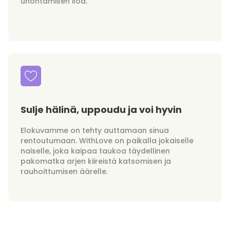
unohtamisen iloa.
Sulje hälinä, uppoudu ja voi hyvin
Elokuvamme on tehty auttamaan sinua
rentoutumaan. WithLove on paikalla jokaiselle
naiselle, joka kaipaa taukoa täydellinen
pakomatka arjen kiireistä katsomisen ja
rauhoittumisen äärelle.