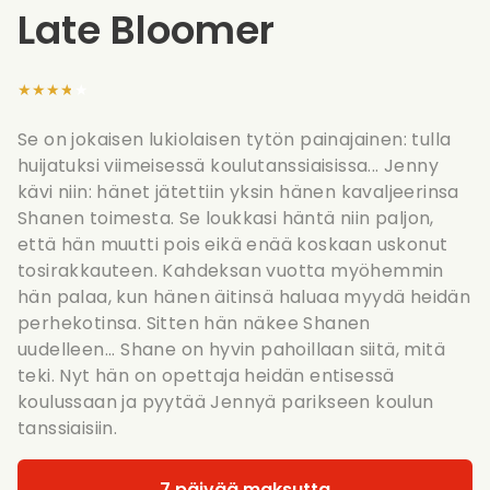
Late Bloomer
★★★★★
Se on jokaisen lukiolaisen tytön painajainen: tulla
huijatuksi viimeisessä koulutanssiaisissa... Jenny
kävi niin: hänet jätettiin yksin hänen kavaljeerinsa
Shanen toimesta. Se loukkasi häntä niin paljon,
että hän muutti pois eikä enää koskaan uskonut
tosirakkauteen. Kahdeksan vuotta myöhemmin
hän palaa, kun hänen äitinsä haluaa myydä heidän
perhekotinsa. Sitten hän näkee Shanen
uudelleen... Shane on hyvin pahoillaan siitä, mitä
teki. Nyt hän on opettaja heidän entisessä
koulussaan ja pyytää Jennyä parikseen koulun
tanssiaisiin.
7 päivää maksutta