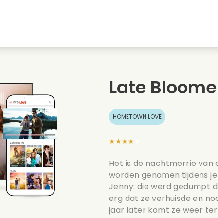
Jeugdliefdes
Kerstfilms
Muziekfilms
s
Dieren films
Trouwfilms
Kookfilms
Late Bloome
Zomerse films
Date films
Romantische serie
HOMETOWN LOVE
★★★★★
Het is de nachtmerrie van 
worden genomen tijdens je 
Jenny: die werd gedumpt d
erg dat ze verhuisde en noo
jaar later komt ze weer ter