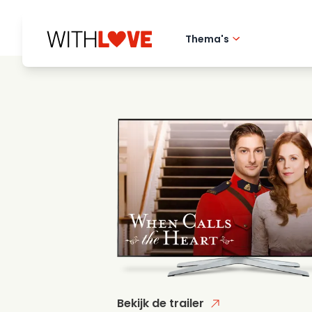
Thema's
Hometown love
Romantische film
Mysteries
Bekijk de trailer