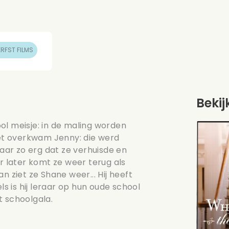
ERFST FILMS
Bekij
ol meisje: in de maling worden
Het overkwam Jenny: die werd
ar zo erg dat ze verhuisde en
ar later komt ze weer terug als
n ziet ze Shane weer... Hij heeft
ls is hij leraar op hun oude school
t schoolgala.