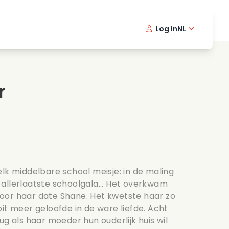
Log In
NL
Detective series
English -
Dani
Fr
Spannende series
Swedish
Port
r
s
Bruiloft
elk middelbare school meisje: in de maling
allerlaatste schoolgala... Het overkwam
oor haar date Shane. Het kwetste haar zo
it meer geloofde in de ware liefde. Acht
ug als haar moeder hun ouderlijk huis wil