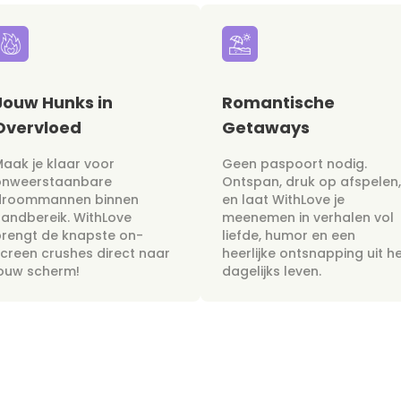
Jouw Hunks in
Romantische
Overvloed
Getaways
aak je klaar voor
Geen paspoort nodig.
onweerstaanbare
Ontspan, druk op afspelen,
droommannen binnen
en laat WithLove je
andbereik. WithLove
meenemen in verhalen vol
rengt de knapste on-
liefde, humor en een
creen crushes direct naar
heerlijke ontsnapping uit h
jouw scherm!
dagelijks leven.