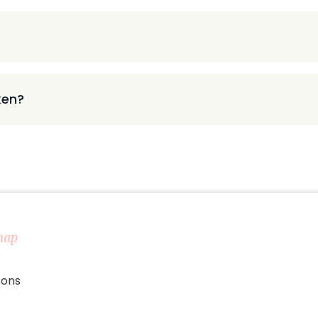
?
ken?
map
 ons