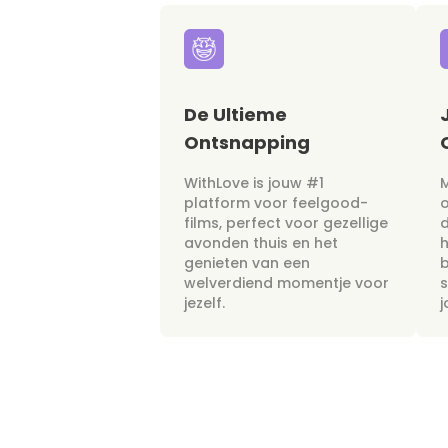
De Ultieme
Ontsnapping
WithLove is jouw #1
M
platform voor feelgood-
films, perfect voor gezellige
avonden thuis en het
h
genieten van een
b
welverdiend momentje voor
s
jezelf.