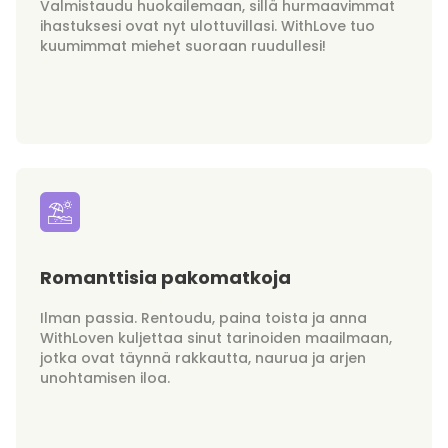
Valmistaudu huokailemaan, sillä hurmaavimmat
ihastuksesi ovat nyt ulottuvillasi. WithLove tuo
kuumimmat miehet suoraan ruudullesi!
Romanttisia pakomatkoja
Ilman passia. Rentoudu, paina toista ja anna
WithLoven kuljettaa sinut tarinoiden maailmaan,
jotka ovat täynnä rakkautta, naurua ja arjen
unohtamisen iloa.