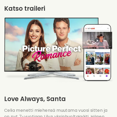
Katso traileri
Love Always, Santa
Celia menetti miehensä muutama vuosi sitten ja
on nyt 7-vuotiaan Lilyn yksinhuoltajaäiti. Hänen