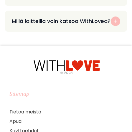
Millä laitteilla voin katsoa WithLovea?
©
2026
Sitemap
Tietoa meistä
Apua
Käyttöehdot