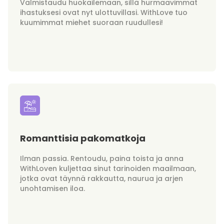
Valmistaudu huokailemaan, sillä hurmaavimmat
ihastuksesi ovat nyt ulottuvillasi. WithLove tuo
kuumimmat miehet suoraan ruudullesi!
Romanttisia pakomatkoja
Ilman passia. Rentoudu, paina toista ja anna
WithLoven kuljettaa sinut tarinoiden maailmaan,
jotka ovat täynnä rakkautta, naurua ja arjen
unohtamisen iloa.