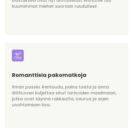
ihastuksesi ovat nyt ulottuvillasi. WithLove tuo
kuumimmat miehet suoraan ruudullesi!
Romanttisia pakomatkoja
Ilman passia. Rentoudu, paina toista ja anna
WithLoven kuljettaa sinut tarinoiden maailmaan,
jotka ovat täynnä rakkautta, naurua ja arjen
unohtamisen iloa.