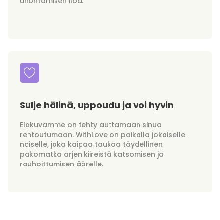
unohtamisen iloa.
Sulje hälinä, uppoudu ja voi hyvin
Elokuvamme on tehty auttamaan sinua
rentoutumaan. WithLove on paikalla jokaiselle
naiselle, joka kaipaa taukoa täydellinen
pakomatka arjen kiireistä katsomisen ja
rauhoittumisen äärelle.