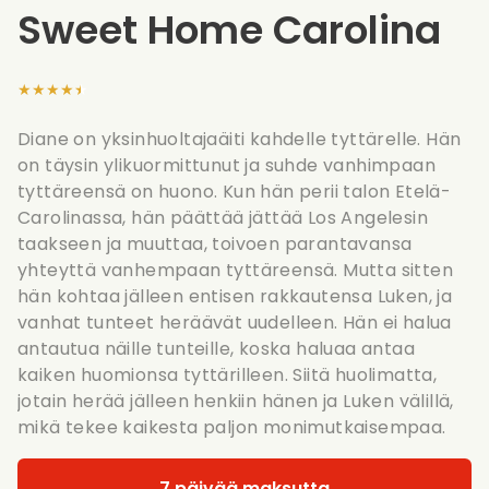
Sweet Home Carolina
★★★★★
Diane on yksinhuoltajaäiti kahdelle tyttärelle. Hän
on täysin ylikuormittunut ja suhde vanhimpaan
tyttäreensä on huono. Kun hän perii talon Etelä-
Carolinassa, hän päättää jättää Los Angelesin
taakseen ja muuttaa, toivoen parantavansa
yhteyttä vanhempaan tyttäreensä. Mutta sitten
hän kohtaa jälleen entisen rakkautensa Luken, ja
vanhat tunteet heräävät uudelleen. Hän ei halua
antautua näille tunteille, koska haluaa antaa
kaiken huomionsa tyttärilleen. Siitä huolimatta,
jotain herää jälleen henkiin hänen ja Luken välillä,
mikä tekee kaikesta paljon monimutkaisempaa.
7 päivää maksutta