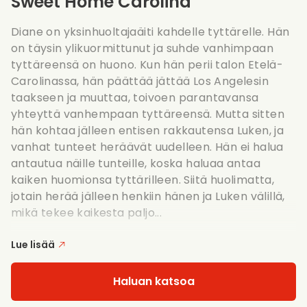
Sweet Home Carolina
Diane on yksinhuoltajaäiti kahdelle tyttärelle. Hän
on täysin ylikuormittunut ja suhde vanhimpaan
tyttäreensä on huono. Kun hän perii talon Etelä-
Carolinassa, hän päättää jättää Los Angelesin
taakseen ja muuttaa, toivoen parantavansa
yhteyttä vanhempaan tyttäreensä. Mutta sitten
hän kohtaa jälleen entisen rakkautensa Luken, ja
vanhat tunteet heräävät uudelleen. Hän ei halua
antautua näille tunteille, koska haluaa antaa
kaiken huomionsa tyttärilleen. Siitä huolimatta,
jotain herää jälleen henkiin hänen ja Luken välillä,
mikä tekee kaikesta paljo...
Lue lisää
Haluan katsoa