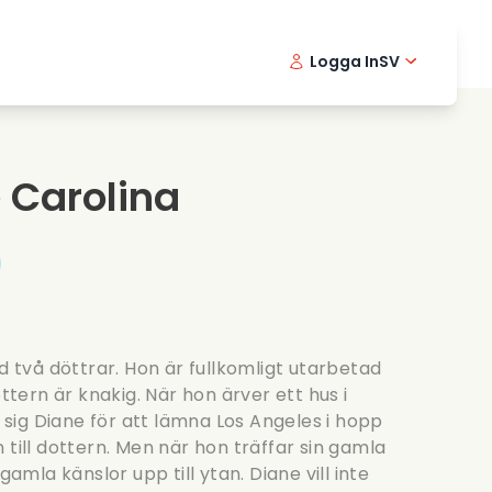
Logga In
SV
Musikfilmer
Detektivserier
English -
Danis
Fr
Matfilmer
Thriller serier
Norwegia
Portu
 Carolina
Romantiska serier
Brollop
två döttrar. Hon är fullkomligt utarbetad
ottern är knakig. När hon ärver ett hus i
ig Diane för att lämna Los Angeles i hopp
 till dottern. Men när hon träffar sin gamla
la känslor upp till ytan. Diane vill inte