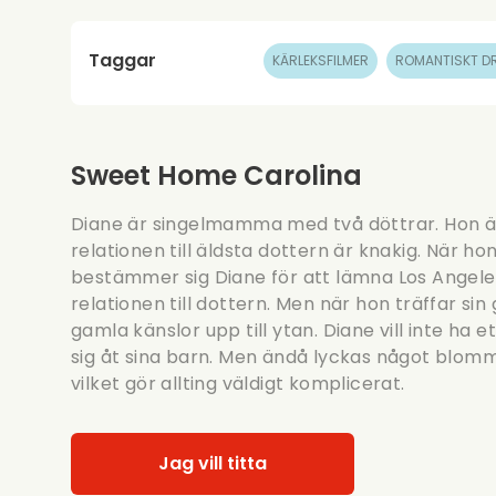
Taggar
KÄRLEKSFILMER
ROMANTISKT D
Sweet Home Carolina
Diane är singelmamma med två döttrar. Hon är
relationen till äldsta dottern är knakig. När ho
bestämmer sig Diane för att lämna Los Angele
relationen till dottern. Men när hon träffar 
gamla känslor upp till ytan. Diane vill inte ha e
sig åt sina barn. Men ändå lyckas något blom
vilket gör allting väldigt komplicerat.
Jag vill titta