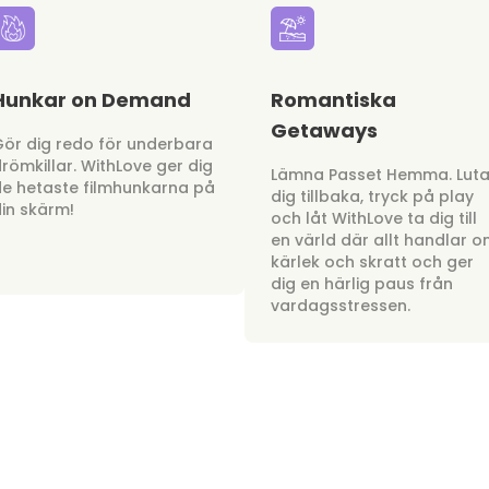
Hunkar on Demand
Romantiska
Getaways
ör dig redo för underbara
römkillar. WithLove ger dig
Lämna Passet Hemma. Lut
e hetaste filmhunkarna på
dig tillbaka, tryck på play
in skärm!
och låt WithLove ta dig till
en värld där allt handlar 
kärlek och skratt och ger
dig en härlig paus från
vardagsstressen.