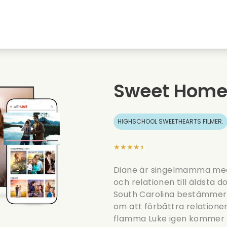
Highschool sweethearts filmer
Julfilmer
Djurfilmer
Brollopsfilmer
Sweet Home
Sommarfilm
Datingfilmer
HIGHSCHOOL SWEETHEARTS FILMER.
★★★★★
Diane är singelmamma med 
och relationen till äldsta d
South Carolina bestämmer s
om att förbättra relationen
flamma Luke igen kommer gam