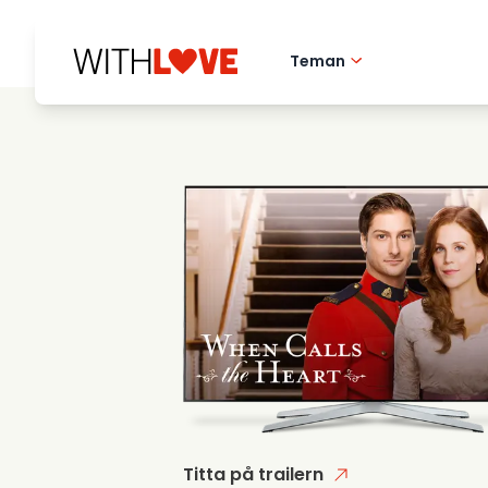
Teman
Hometown love
Romantiska filmer
Mysterier
Titta på trailern