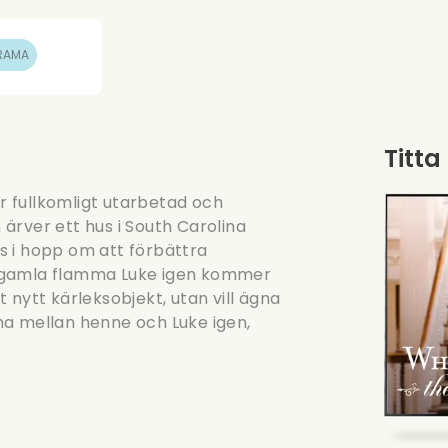
RAMA
Titta
 fullkomligt utarbetad och
n ärver ett hus i South Carolina
s i hopp om att förbättra
sin gamla flamma Luke igen kommer
tt nytt kärleksobjekt, utan vill ägna
ma mellan henne och Luke igen,