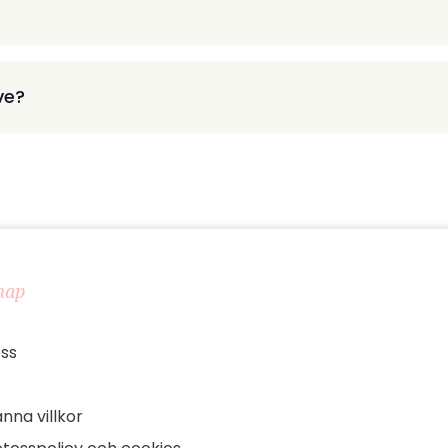
ve?
map
ss
nna villkor