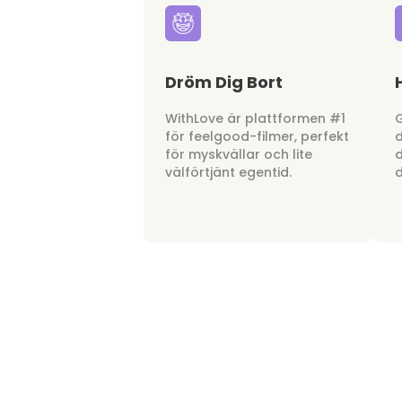
Dröm Dig Bort
WithLove är plattformen #1
G
för feelgood-filmer, perfekt
d
för myskvällar och lite
d
välförtjänt egentid.
d