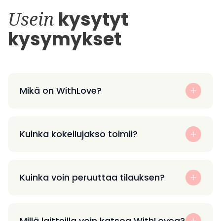
Usein
kysytyt
kysymykset
Mikä on WithLove?
Kuinka kokeilujakso toimii?
Kuinka voin peruuttaa tilauksen?
Millä laitteilla voin katsoa WithLovea?