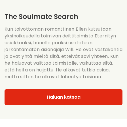
The Soulmate Search
Kun toivottoman romanttinen Ellen kutsutaan
yksinoikeudella toimivan deittitoimisto Eternityn
asiakkaaksi, hänelle pariksi asetetaan
järkähtämätön asianajaja Will. He ovat vastakohtia
ja ovat yhtä mieltä siitä, etteivät sovi yhteen. Kun
he haluavat valittaa toimistolle, vaikuttaa siltä,
että heitä on huijattu. He alkavat tutkia asiaa,
mutta sitten he alkavat lähentyä toisiaan.
Haluan katsoa