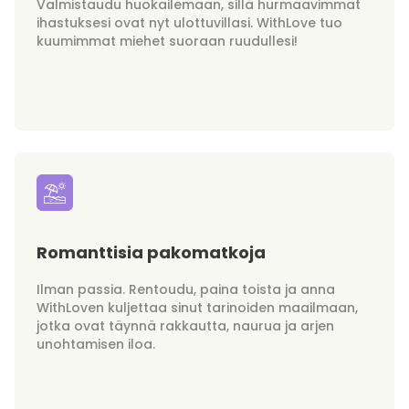
Valmistaudu huokailemaan, sillä hurmaavimmat
ihastuksesi ovat nyt ulottuvillasi. WithLove tuo
kuumimmat miehet suoraan ruudullesi!
Romanttisia pakomatkoja
Ilman passia. Rentoudu, paina toista ja anna
WithLoven kuljettaa sinut tarinoiden maailmaan,
jotka ovat täynnä rakkautta, naurua ja arjen
unohtamisen iloa.