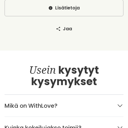
Lisätietoja
Jaa
Usein
kysytyt
kysymykset
Mikä on WithLove?
Kuinka kokeilujakso toimii?