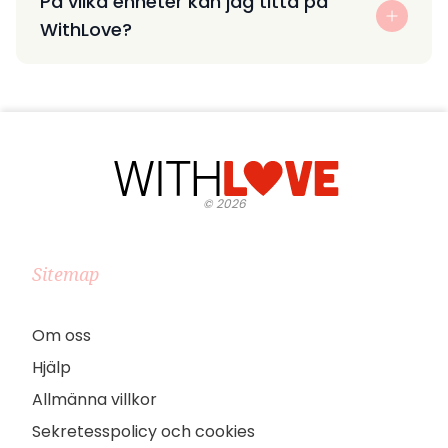
På vilka enheter kan jag titta på
WithLove?
©
2026
Sitemap
Om oss
Hjälp
Allmänna villkor
Sekretesspolicy och cookies