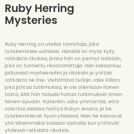
Ruby Herring
Mysteries
Ruby Herring on utelias toimittaja, joka
työskentelee uutisissa. Hänellä on myös kyky
ratkaista rikoksia, jonka hän on perinyt isältään,
joka on tunnettu rikostoimittaja. Hän sekaantuu
jatkuvasti mysteereihin ja rikoksiin ja yrittää
ratkaista ne itse. Viehättävä tutkija Jake Killian,
joka johtaa tutkimuksia, ei ole ollenkaan iloinen
tästä, sillä hän haluaisi hoitaa tutkimukset ilman
hänen apuaan. Kuitenkin Jake ymmärtää, että
voisi itse asiassa hyötyä Rubyn avusta, ja he
työskentelevät hyvin yhdessä. Näin he kasvavat
yhä lähemmäksi toisiaan samalla kun yrittävät
yhdessä ratkaista rikoksia.