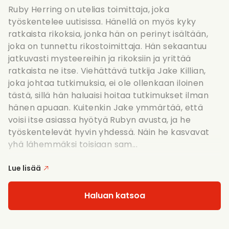
Ruby Herring on utelias toimittaja, joka
työskentelee uutisissa. Hänellä on myös kyky
ratkaista rikoksia, jonka hän on perinyt isältään,
joka on tunnettu rikostoimittaja. Hän sekaantuu
jatkuvasti mysteereihin ja rikoksiin ja yrittää
ratkaista ne itse. Viehättävä tutkija Jake Killian,
joka johtaa tutkimuksia, ei ole ollenkaan iloinen
tästä, sillä hän haluaisi hoitaa tutkimukset ilman
hänen apuaan. Kuitenkin Jake ymmärtää, että
voisi itse asiassa hyötyä Rubyn avusta, ja he
työskentelevät hyvin yhdessä. Näin he kasvavat
yhä lähemmäksi toisiaan sam...
Lue lisää
Haluan katsoa