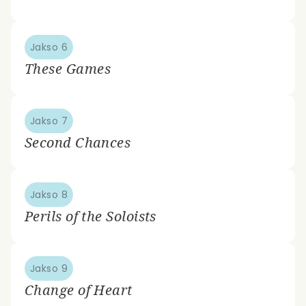
Jakso 6
These Games
Jakso 7
Second Chances
Jakso 8
Perils of the Soloists
Jakso 9
Change of Heart