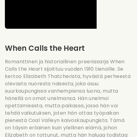
When Calls the Heart
Romanttinen ja historiallinen preeriasarja When
Calls the Heart sijoittuu vuoden 1910 tienoille. Se
kertoo Elizabeth Thatcherista, hyvästä perheestä
olevasta nuoresta naisesta, joka asuu
suurkaupungissa vanhempiensa luona, mutta
hänellä on omat unelmansa. Hän unelmoi
opettamisesta, mutta paikassa, jossa hän voi
tehdä vaikutuksen, joten hän ottaa työpaikan
pienestä Coal Valleyn kaivoskaupungista. Tämä
on täysin erilainen kuin ylellinen elämä, johon
Elizabeth on tottunut, mutta hän haluaa todistaa