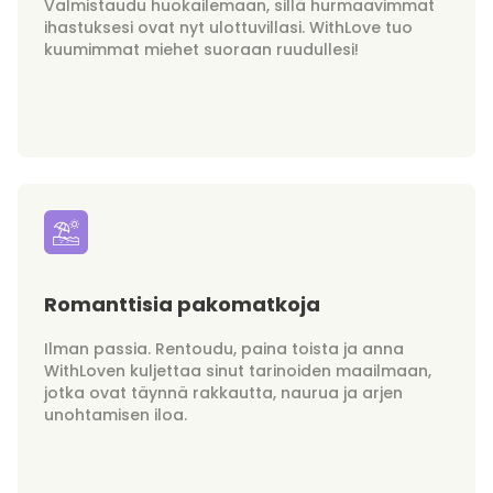
Valmistaudu huokailemaan, sillä hurmaavimmat
ihastuksesi ovat nyt ulottuvillasi. WithLove tuo
kuumimmat miehet suoraan ruudullesi!
Romanttisia pakomatkoja
Ilman passia. Rentoudu, paina toista ja anna
WithLoven kuljettaa sinut tarinoiden maailmaan,
jotka ovat täynnä rakkautta, naurua ja arjen
unohtamisen iloa.