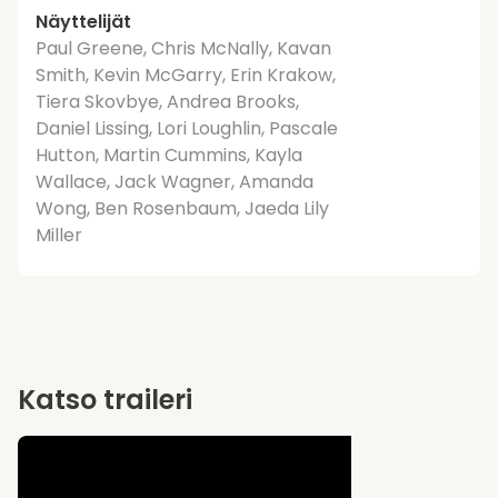
Näyttelijät
Paul Greene, Chris McNally, Kavan
Smith, Kevin McGarry, Erin Krakow,
Tiera Skovbye, Andrea Brooks,
Daniel Lissing, Lori Loughlin, Pascale
Hutton, Martin Cummins, Kayla
Wallace, Jack Wagner, Amanda
Wong, Ben Rosenbaum, Jaeda Lily
Miller
Katso traileri