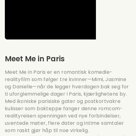
Meet Me in Paris
Meet Me in Paris er en romantisk komedie-
realityfilm som følger tre kvinner—Mimi, Jasmine
og Danielle—når de legger hverdagen bak seg for
ti uforglemmelige dager i Paris, kjærlighetens by.
Med ikoniske parisiske gater og postkortvakre
kulisser som bakteppe fanger denne romcom-
realityreisen spenningen ved nye forbindelser,
uventede møter, flere dater og intime samtaler
som raskt gjør håp til noe virkelig.