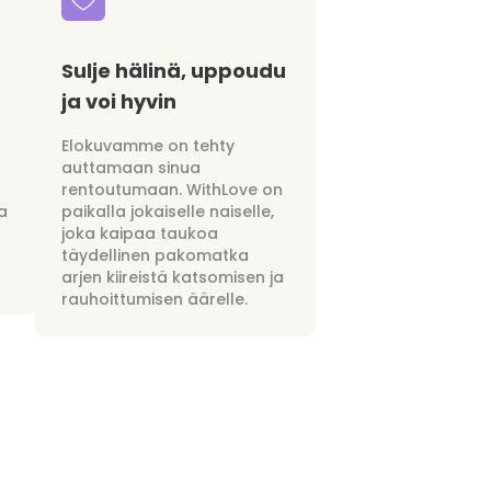
Sulje hälinä, uppoudu
ja voi hyvin
Elokuvamme on tehty
auttamaan sinua
rentoutumaan. WithLove on
a
paikalla jokaiselle naiselle,
joka kaipaa taukoa
täydellinen pakomatka
arjen kiireistä katsomisen ja
rauhoittumisen äärelle.