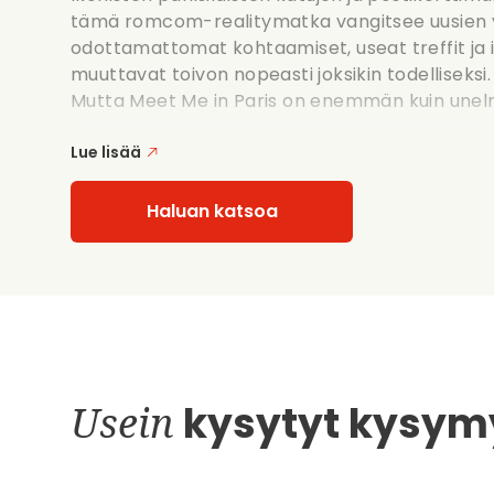
tämä romcom-realitymatka vangitsee uusien y
odottamattomat kohtaamiset, useat treffit ja in
muuttavat toivon nopeasti joksikin todelliseksi.
Mutta Meet Me in Paris on enemmän kuin unelmoi
Lue lisää
Haluan katsoa
Usein
kysytyt kysym