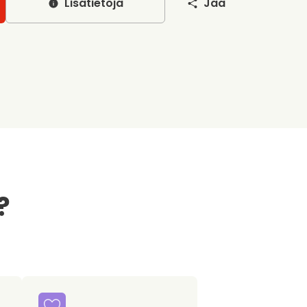
Lisätietoja
Jaa
?