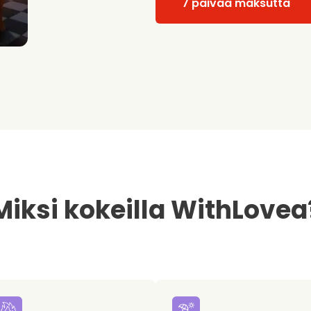
7 päivää maksutta
Miksi kokeilla WithLovea