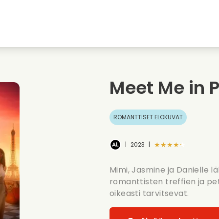
nkiin
Nuoruudenrakkaudet
Jouluelokuvat
Musi
uvat
Elokuvia elaimista
Haaelokuvat
Ruoa
Meet Me in P
Kesaelokuvat
Treffielokuvat
Roma
ROMANTTISET ELOKUVAT
★★★★★
|
2023
|
Mimi, Jasmine ja Danielle l
romanttisten treffien ja p
oikeasti tarvitsevat.