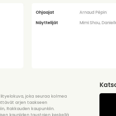
Ohjaajat
Arnaud Pépin
Näyttelijät
Mimi Shou, Daniel
Katso
lityelokuva, joka seuraa kolmea
ättävät arjen taakseen
in, Rakkauden kaupunkiin.
aisen kauniiden taustojen keskellä