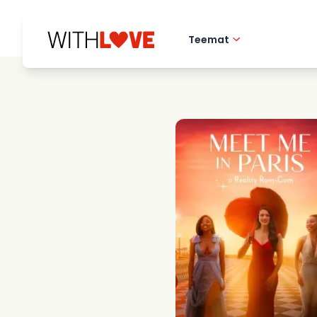
Teemat
Rakkaus kotikaupu
Romanttiset elok
Mysteerit