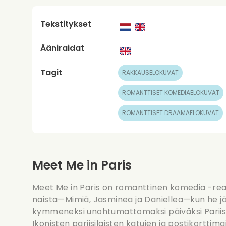
Tekstitykset
Ääniraidat
Tagit
RAKKAUSELOKUVAT
ROMANTTISET KOMEDIAELOKUVAT
ROMANTTISET DRAAMAELOKUVAT
Meet Me in Paris
Meet Me in Paris on romanttinen komedia -rea
naista—Mimiä, Jasminea ja Daniellea—kun he j
kymmeneksi unohtumattomaksi päiväksi Pariisi
Ikonisten pariisilaisten katujen ja postikorttim