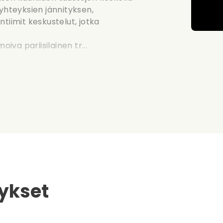
hteyksien jännityksen,
tiimit keskustelut, jotka
va pariisilainen tr...
ykset