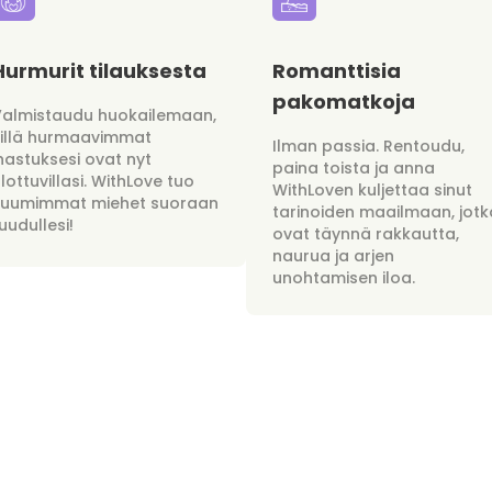
Hurmurit tilauksesta
Romanttisia
pakomatkoja
Valmistaudu huokailemaan,
sillä hurmaavimmat
Ilman passia. Rentoudu,
hastuksesi ovat nyt
paina toista ja anna
lottuvillasi. WithLove tuo
WithLoven kuljettaa sinut
kuumimmat miehet suoraan
tarinoiden maailmaan, jotk
uudullesi!
ovat täynnä rakkautta,
naurua ja arjen
unohtamisen iloa.