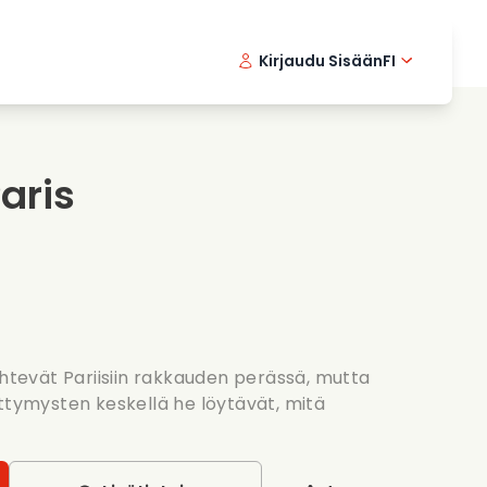
Kirjaudu Sisään
FI
ikkielokuvat
Etsivasarja
English 
Dani
F
nlaittoelokuvat
Jannittavia sarjoja
Swedish
Port
aris
nttiset sarjat
Haat
ähtevät Pariisiin rakkauden perässä, mutta
ettymysten keskellä he löytävät, mitä