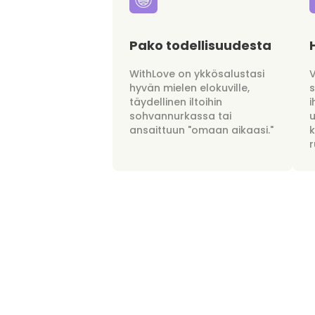
Pako todellisuudesta
WithLove on ykkösalustasi
hyvän mielen elokuville,
täydellinen iltoihin
i
sohvannurkassa tai
u
ansaittuun "omaan aikaasi."
r