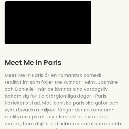
Meet Me in Paris
Meet Me in Paris är en romantisk komedi-
realityfilm som följer tre kvinnor—Mimi, Jasmine
och Danielle—när de lämnar sina vardagsliv
bakom sig för tio oförglömliga dagar i Paris,
Kärlekens stad. Mot ikoniska parisiska gator och
vykortsvackra miljöer fångar denna romcom-
realityresa pirret i nya kontakter, oväntade
möten, flera dejter och intima samtal som snabbt