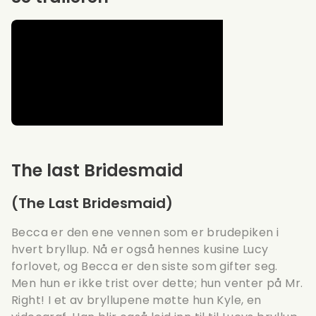
The last Bridesmaid
(The Last Bridesmaid)
Becca er den ene vennen som er brudepiken i
hvert bryllup. Nå er også hennes kusine Lucy
forlovet, og Becca er den siste som gifter seg.
Men hun er ikke trist over dette; hun venter på Mr.
Right! I et av bryllupene møtte hun Kyle, en