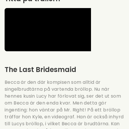
The Last Bridesmaid
Becca är den där kompisen som alltid är
singelbrudtärna på vartenda bröllop. Nu när
hennes kusin Lucy har förlovat sig, ser det ut som
om Becca är den enda kvar. Men detta gör
ingenting: hon väntar på Mr. Right! På ett bröllop
träffar hon Kyle, en videograf. Han är också inhyrd
till Lucys bröllop, i vilket Becca är brudtärna. Kan