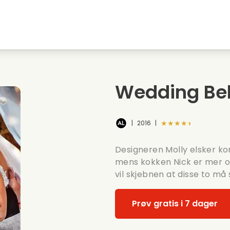
Highschool sweethearts films
Julefilmer
M
Dyrefilmer
Bryllupsfilmer
C
Wedding Bel
Sommerfilmer
Dating filmer
R
★★★★★
|
2016
|
Designeren Molly elsker ko
mens kokken Nick er mer op
vil skjebnen at disse to m
Prøv gratis i 7 dager