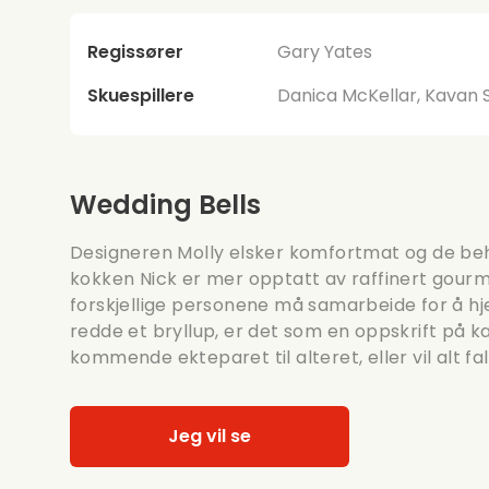
Regissører
Gary Yates
Skuespillere
Danica McKellar, Kavan S
Wedding Bells
Designeren Molly elsker komfortmat og de beha
kokken Nick er mer opptatt av raffinert gourme
forskjellige personene må samarbeide for å h
redde et bryllup, er det som en oppskrift på kat
kommende ekteparet til alteret, eller vil alt fal
Jeg vil se