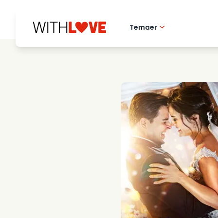
Temaer
Hometown love
Romantiske filmer
Mysterier