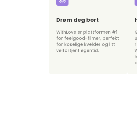
Drøm deg bort
WithLove er plattformen #1
G
for feelgood-filmer, perfekt
u
for koselige kvelder og litt
r
velfortjent egentid.
W
h
d