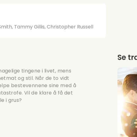
mith, Tammy Gillis, Christopher Russell
Se tr
gelige tingene i livet, mens
tmat og stil. Når de to vidt
jelpe bestevennene sine med å
astrofe. Vil de klare å få det
le i grus?