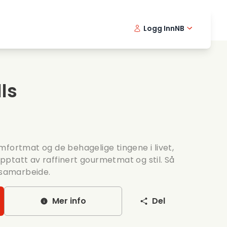
Logg Inn
NB
usikkfilmer
Detektiv serier
English -
Danis
Fr
ooking films
Thriller serier
Swedish 
Portu
ls
omantiske serier
Bryllup
mfortmat og de behagelige tingene i livet,
ptatt av raffinert gourmetmat og stil. Så
å samarbeide.
Mer info
Del