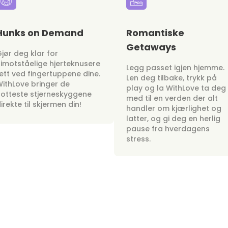
Hunks on Demand
Romantiske
Getaways
jør deg klar for
imotståelige hjerteknusere
Legg passet igjen hjemme.
ett ved fingertuppene dine.
Len deg tilbake, trykk på
ithLove bringer de
play og la WithLove ta deg
otteste stjerneskyggene
med til en verden der alt
irekte til skjermen din!
handler om kjærlighet og
latter, og gi deg en herlig
pause fra hverdagens
stress.