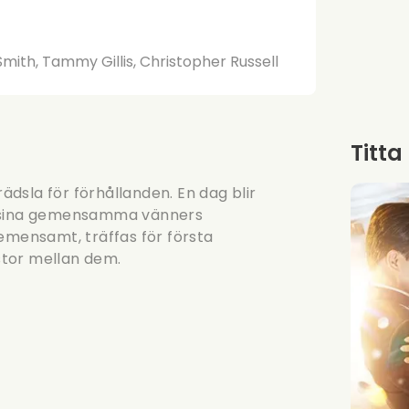
mith, Tammy Gillis, Christopher Russell
Titta
dsla för förhållanden. En dag blir
å sina gemensamma vänners
emensamt, träffas för första
istor mellan dem.