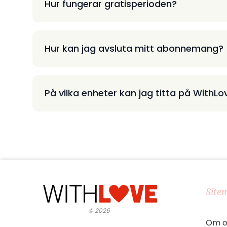
Hur fungerar gratisperioden?
Hur kan jag avsluta mitt abonnemang?
På vilka enheter kan jag titta på WithLo
Site
©
2026
Om o