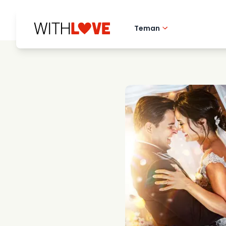
Teman
Hometown love
Romantiska filmer
Mysterier