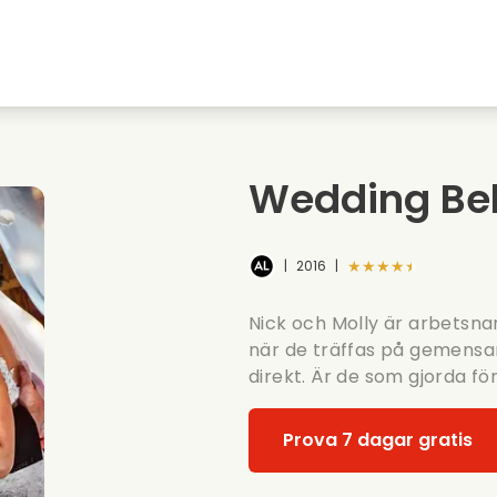
Highschool sweethearts filmer
Julfilmer
Djurfilmer
Brollopsfilmer
Wedding Bel
Sommarfilm
Datingfilmer
★★★★★
|
2016
|
Nick och Molly är arbetsn
när de träffas på gemensa
direkt. Är de som gjorda fö
Prova 7 dagar gratis