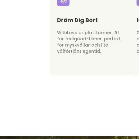
Dröm Dig Bort
WithLove är plattformen #1
G
för feelgood-filmer, perfekt
d
för myskvällar och lite
d
välförtjänt egentid.
d