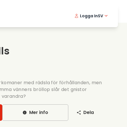
Logga In
SV
Musikfilmer
Detektivserier
English -
Danis
Fr
Matfilmer
Thriller serier
Norwegia
Portu
ls
Romantiska serier
Brollop
arkomaner med rädsla för förhållanden, men
mma vänners bröllop slår det gnistor
r varandra?
Mer info
Dela