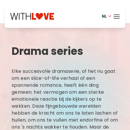
NL
Portugue
THEM
English - 
Drama series
Finnish -
BLOG
Danish -
HELP
Elke succesvolle dramaserie, of het nu gaat
Norwegia
LOGI
om een slice-of-life verhaal of een
spannende romance, heeft één ding
French - 
gemeen: het vermogen om een sterke
PRO
Swedish 
emotionele reactie bij de kijkers op te
wekken. Deze fijngebouwde werelden
hebben de kracht om ons te laten lachen of
huilen, om ons te vullen met endorfine of om
ons 's nachts wakker te houden. Maar de