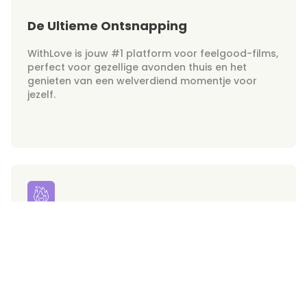
De Ultieme Ontsnapping
WithLove is jouw #1 platform voor feelgood-films,
perfect voor gezellige avonden thuis en het
genieten van een welverdiend momentje voor
jezelf.
Jouw Hunks in Overvloed
Maak je klaar voor onweerstaanbare
droommannen binnen handbereik. WithLove
brengt de knapste on-screen crushes direct naar