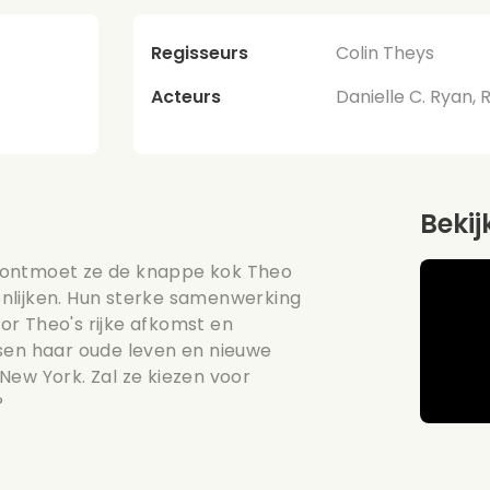
Regisseurs
Colin Theys
Acteurs
Danielle C. Ryan, 
Bekij
 ontmoet ze de knappe kok Theo
nlijken. Hun sterke samenwerking
r Theo's rijke afkomst en
ssen haar oude leven en nieuwe
New York. Zal ze kiezen voor
?