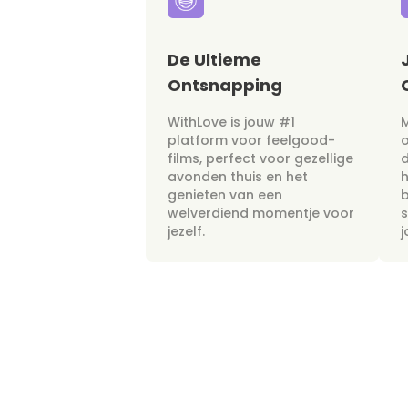
De Ultieme
Ontsnapping
WithLove is jouw #1
M
platform voor feelgood-
films, perfect voor gezellige
avonden thuis en het
h
genieten van een
b
welverdiend momentje voor
s
jezelf.