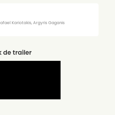
Rafael Kariotakis, Argyris Gaganis
k de trailer