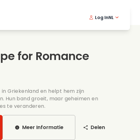
Log In
NL
Detective series
English -
Dani
Fr
Spannende series
Swedish
Port
ipe for Romance
s
Bruiloft
in Griekenland en helpt hem zijn
n. Hun band groeit, maar geheimen en
les te veranderen.
Meer Informatie
Delen