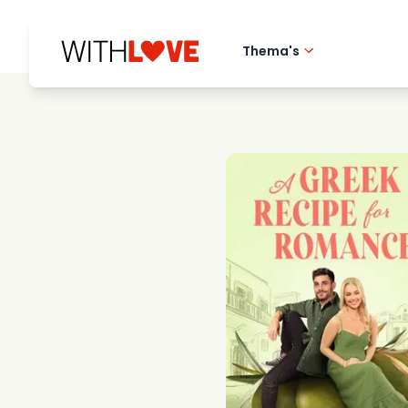
Thema's
Hometown love
Romantische film
Mysteries