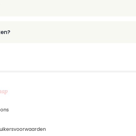
?
ken?
map
 ons
uikersvoorwaarden