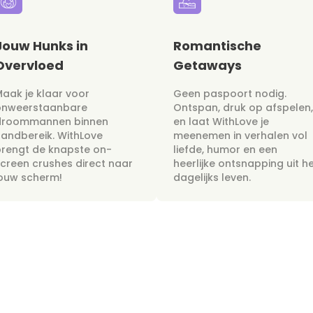
Jouw Hunks in
Romantische
Overvloed
Getaways
aak je klaar voor
Geen paspoort nodig.
onweerstaanbare
Ontspan, druk op afspelen,
droommannen binnen
en laat WithLove je
andbereik. WithLove
meenemen in verhalen vol
rengt de knapste on-
liefde, humor en een
creen crushes direct naar
heerlijke ontsnapping uit h
jouw scherm!
dagelijks leven.