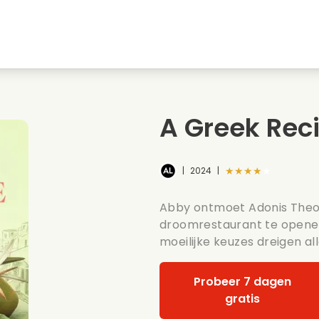
Jeugdliefdes
Kerstfilms
Muziekfilms
s
Dieren films
Trouwfilms
Kookfilms
A Greek Rec
Zomerse films
Date films
Romantische serie
★★★★★
|
2024
|
Abby ontmoet Adonis Theo 
droomrestaurant te opene
moeilijke keuzes dreigen al
Probeer 7 dagen
gratis