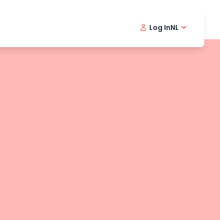
Log In
NL
Detective series
English -
Dani
Fi
Spannende series
Portugu
Swed
s
Bruiloft