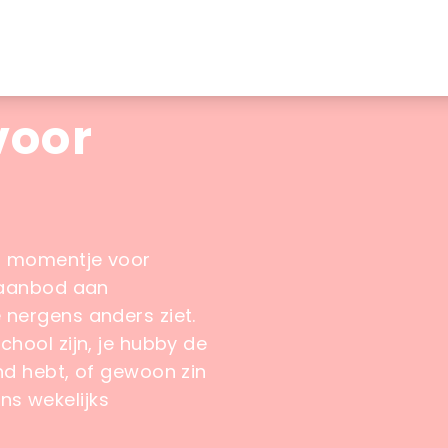
Jeugdliefdes
Kerstfilms
Muziekfilms
voor
s
Dieren films
Trouwfilms
Kookfilms
Zomerse films
Date films
Romantische serie
ht momentje voor
m aanbod aan
 nergens anders ziet.
chool zijn, je hubby de
ond hebt, of gewoon zin
ns wekelijks