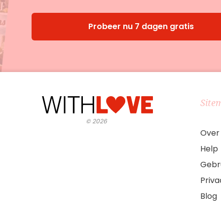
Probeer nu 7 dagen gratis
Site
©
2026
Over
Help
Gebr
Priv
Blog