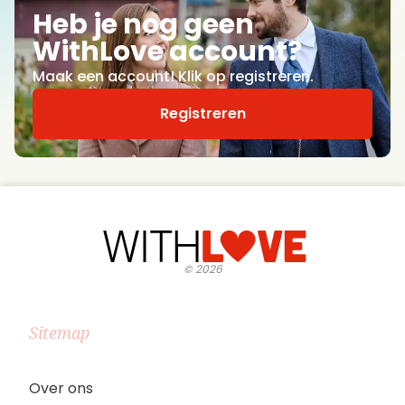
Heb je nog geen
WithLove account?
Maak een account! Klik op registreren.
Registreren
©
2026
Sitemap
Over ons