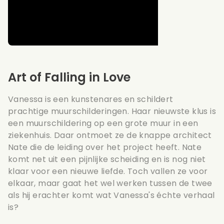
Art of Falling in Love
Vanessa is een kunstenares en schildert
prachtige muurschilderingen. Haar nieuwste klus is
een muurschildering op een grote muur in een
ziekenhuis. Daar ontmoet ze de knappe architect
Nate die de leiding over het project heeft. Nate
komt net uit een pijnlijke scheiding en is nog niet
klaar voor een nieuwe liefde. Toch vallen ze voor
elkaar, maar gaat het wel werken tussen de twee
als hij erachter komt wat Vanessa's échte verhaal
is?