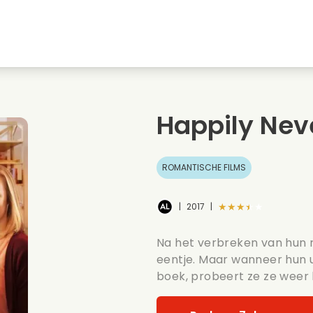
Jeugdliefdes
Kerstfilms
Muziekfilms
s
Dieren films
Trouwfilms
Kookfilms
Happily Neve
Zomerse films
Date films
Romantische serie
ROMANTISCHE FILMS
★★★★★
|
2017
|
Na het verbreken van hun r
eentje. Maar wanneer hun u
boek, probeert ze ze weer bi