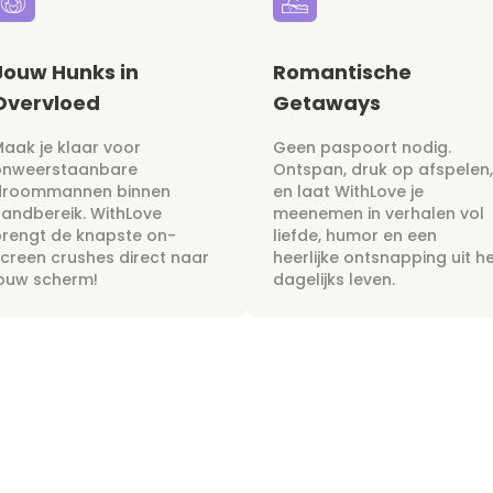
Jouw Hunks in
Romantische
Overvloed
Getaways
aak je klaar voor
Geen paspoort nodig.
onweerstaanbare
Ontspan, druk op afspelen,
droommannen binnen
en laat WithLove je
andbereik. WithLove
meenemen in verhalen vol
rengt de knapste on-
liefde, humor en een
creen crushes direct naar
heerlijke ontsnapping uit h
jouw scherm!
dagelijks leven.