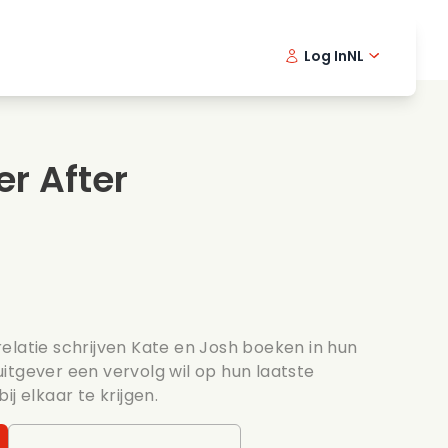
Log In
NL
Detective series
English -
Dani
Fr
Spannende series
Swedish
Port
r After
s
Bruiloft
elatie schrijven Kate en Josh boeken in hun
itgever een vervolg wil op hun laatste
j elkaar te krijgen.