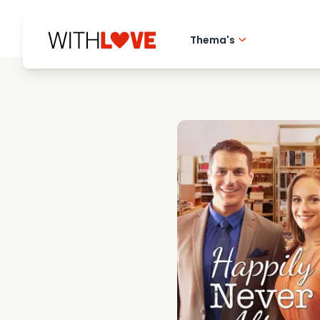
Thema's
Hometown love
Romantische film
Mysteries