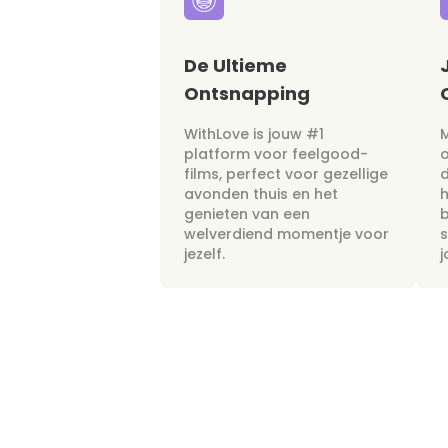
De Ultieme
Ontsnapping
WithLove is jouw #1
M
platform voor feelgood-
films, perfect voor gezellige
avonden thuis en het
h
genieten van een
b
welverdiend momentje voor
s
jezelf.