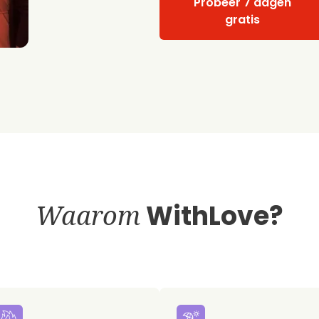
Probeer 7 dagen
gratis
Waarom
WithLove?