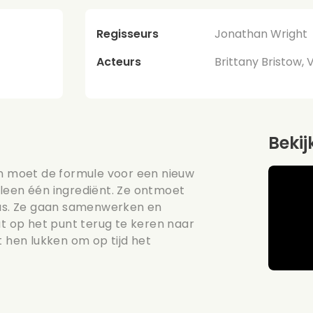
Regisseurs
Jonathan Wright
Acteurs
Brittany Bristow,
Bekij
en moet de formule voor een nieuw
leen één ingrediënt. Ze ontmoet
us. Ze gaan samenwerken en
at op het punt terug te keren naar
t hen lukken om op tijd het