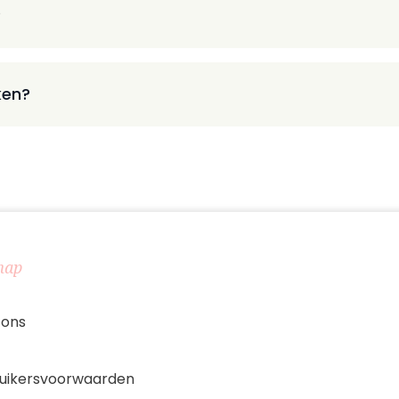
?
ken?
map
 ons
uikersvoorwaarden