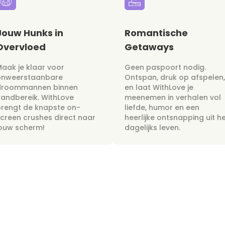
Jouw Hunks in
Romantische
Overvloed
Getaways
aak je klaar voor
Geen paspoort nodig.
onweerstaanbare
Ontspan, druk op afspelen,
droommannen binnen
en laat WithLove je
andbereik. WithLove
meenemen in verhalen vol
rengt de knapste on-
liefde, humor en een
creen crushes direct naar
heerlijke ontsnapping uit h
jouw scherm!
dagelijks leven.