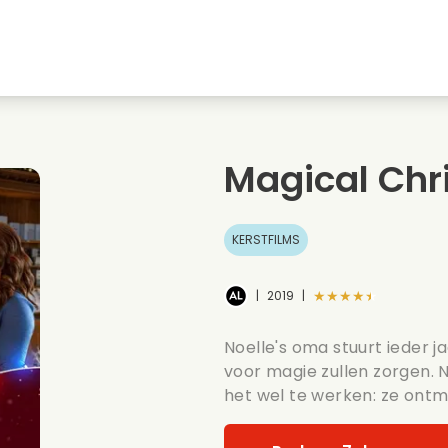
Jeugdliefdes
Kerstfilms
Muziekfilms
s
Dieren films
Trouwfilms
Kookfilms
Magical Chr
Zomerse films
Date films
Romantische serie
KERSTFILMS
★★★★★
|
2019
|
Noelle's oma stuurt ieder 
voor magie zullen zorgen. Noe
het wel te werken: ze ont