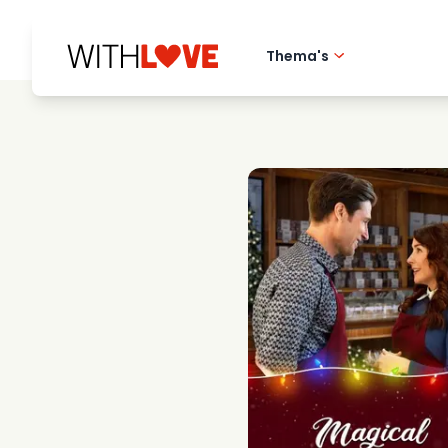
Thema's
Hometown love
Romantische film
Mysteries