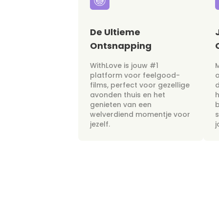
De Ultieme
Ontsnapping
WithLove is jouw #1
M
platform voor feelgood-
films, perfect voor gezellige
avonden thuis en het
h
genieten van een
b
welverdiend momentje voor
s
jezelf.