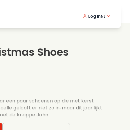
Log In
NL
Detective series
English -
Dani
Fr
Spannende series
Swedish
Port
istmas Shoes
s
Bruiloft
jaar een paar schoenen op die met kerst
lle gelooft er niet zo in, maar dit jaar lijkt
moet de knappe John.