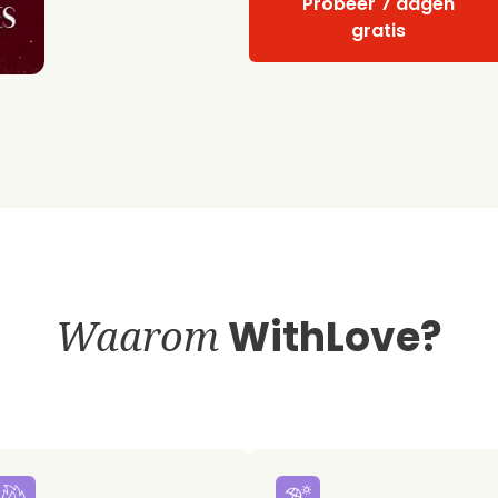
Probeer 7 dagen
gratis
Waarom
WithLove?