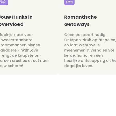
Jouw Hunks in
Romantische
Overvloed
Getaways
aak je klaar voor
Geen paspoort nodig.
onweerstaanbare
Ontspan, druk op afspelen,
droommannen binnen
en laat WithLove je
andbereik. WithLove
meenemen in verhalen vol
rengt de knapste on-
liefde, humor en een
creen crushes direct naar
heerlijke ontsnapping uit h
jouw scherm!
dagelijks leven.