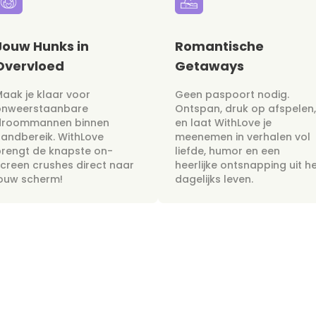
Jouw Hunks in
Romantische
Overvloed
Getaways
aak je klaar voor
Geen paspoort nodig.
onweerstaanbare
Ontspan, druk op afspelen,
droommannen binnen
en laat WithLove je
andbereik. WithLove
meenemen in verhalen vol
rengt de knapste on-
liefde, humor en een
creen crushes direct naar
heerlijke ontsnapping uit h
jouw scherm!
dagelijks leven.