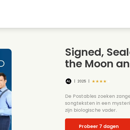
Jeugdliefdes
Kerstfilms
Muziekfilms
s
Dieren films
Trouwfilms
Kookfilms
Signed, Seal
Zomerse films
Date films
Romantische serie
the Moon an
★★★★★
|
2025
|
De Postables zoeken zanger
songteksten in een mysteri
zijn biologische vader.
Probeer 7 dagen