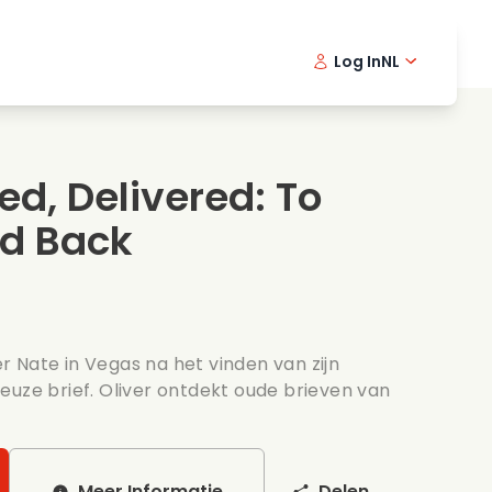
Log In
NL
Detective series
English -
Dani
Fr
Spannende series
Swedish
Port
ed, Delivered: To
s
Bruiloft
d Back
 Nate in Vegas na het vinden van zijn
euze brief. Oliver ontdekt oude brieven van
Meer Informatie
Delen