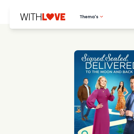
Thema's
Hometown love
Romantische film
Mysteries