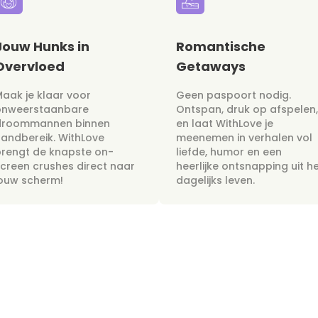
Jouw Hunks in
Romantische
Overvloed
Getaways
aak je klaar voor
Geen paspoort nodig.
onweerstaanbare
Ontspan, druk op afspelen,
droommannen binnen
en laat WithLove je
andbereik. WithLove
meenemen in verhalen vol
rengt de knapste on-
liefde, humor en een
creen crushes direct naar
heerlijke ontsnapping uit h
jouw scherm!
dagelijks leven.