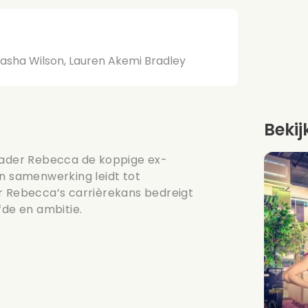
tasha Wilson, Lauren Akemi Bradley
Bekij
grader Rebecca de koppige ex-
un samenwerking leidt tot
r Rebecca’s carrièrekans bedreigt
fde en ambitie.