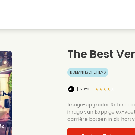
Jeugdliefdes
Kerstfilms
Muziekfilms
s
Dieren films
Trouwfilms
Kookfilms
The Best Ver
Zomerse films
Date films
Romantische serie
ROMANTISCHE FILMS
★★★★★
|
2023
|
Image-upgrader Rebecca n
imago van koppige ex-voetb
carrière botsen in dit har