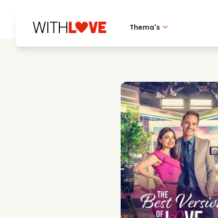
Thema's
Hometown love
Romantische film
Mysteries