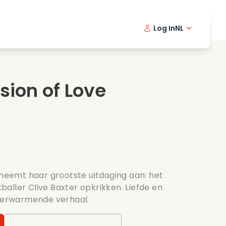
Log In
NL
Detective series
English -
Dani
Fr
Spannende series
Swedish
Port
sion of Love
s
Bruiloft
eemt haar grootste uitdaging aan: het
aller Clive Baxter opkrikken. Liefde en
tverwarmende verhaal.