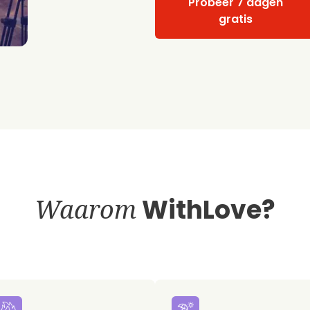
Probeer 7 dagen
gratis
Waarom
WithLove?