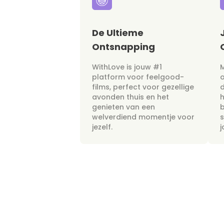
De Ultieme
Ontsnapping
WithLove is jouw #1
M
platform voor feelgood-
films, perfect voor gezellige
avonden thuis en het
h
genieten van een
b
welverdiend momentje voor
s
jezelf.