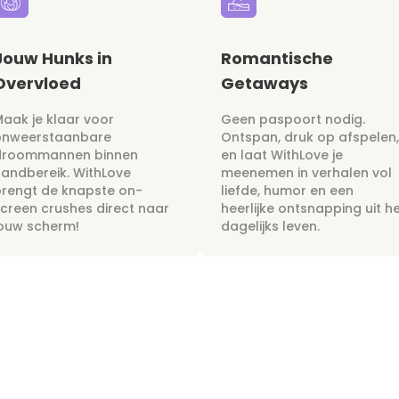
Jouw Hunks in
Romantische
Overvloed
Getaways
aak je klaar voor
Geen paspoort nodig.
onweerstaanbare
Ontspan, druk op afspelen,
droommannen binnen
en laat WithLove je
andbereik. WithLove
meenemen in verhalen vol
rengt de knapste on-
liefde, humor en een
creen crushes direct naar
heerlijke ontsnapping uit h
jouw scherm!
dagelijks leven.