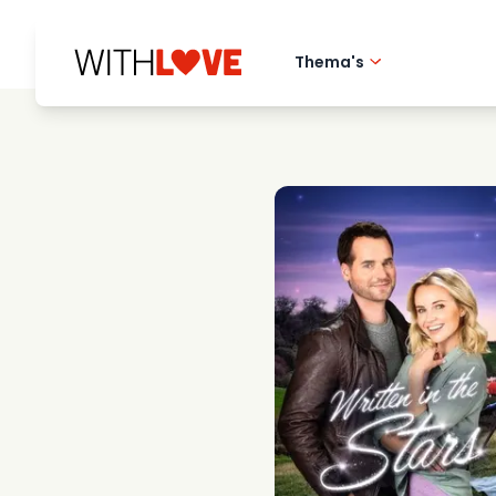
Thema's
Hometown love
Romantische film
Mysteries