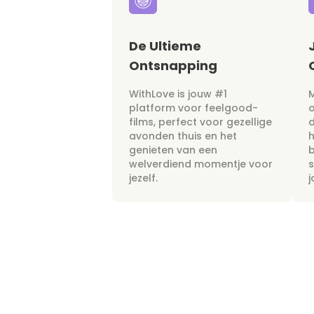
De Ultieme
Ontsnapping
WithLove is jouw #1
M
platform voor feelgood-
films, perfect voor gezellige
avonden thuis en het
h
genieten van een
b
welverdiend momentje voor
s
jezelf.