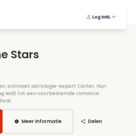
Log In
NL
Detective series
English -
Dani
Fr
Spannende series
Swedish
Port
he Stars
s
Bruiloft
tor, ontmoet astrologie-expert Carter. Hun
ng leidt tot een voorbestemde romance
ival.
Meer Informatie
Delen