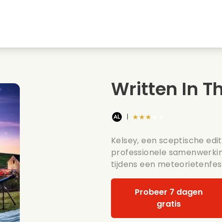
Jeugdliefdes
Kerstfilms
Muziekfilms
s
Dieren films
Trouwfilms
Kookfilms
Written In T
Zomerse films
Date films
Romantische serie
★★★★★
|
Kelsey, een sceptische edi
professionele samenwerki
tijdens een meteorietenfest
Probeer 7 dagen
gratis