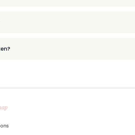
?
ken?
map
 ons