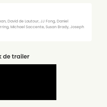
n, David de Lautour, JJ Fong, Daniel
rring, Michael Saccente, Susan Brady, Joseph
k de trailer