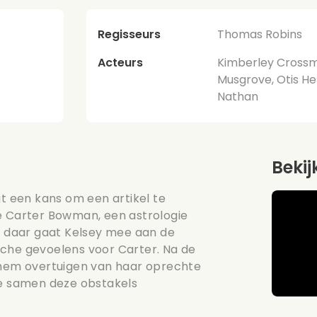
Regisseurs
Thomas Robins
Acteurs
Kimberley Crossma
Musgrove, Otis He
Nathan
Bekij
gt een kans om een artikel te
ze Carter Bowman, een astrologie
en daar gaat Kelsey mee aan de
sche gevoelens voor Carter. Na de
e hem overtuigen van haar oprechte
ze samen deze obstakels