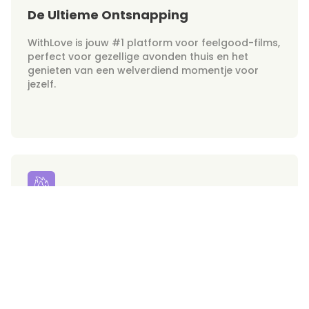
De Ultieme Ontsnapping
WithLove is jouw #1 platform voor feelgood-films,
perfect voor gezellige avonden thuis en het
genieten van een welverdiend momentje voor
jezelf.
Jouw Hunks in Overvloed
Maak je klaar voor onweerstaanbare
droommannen binnen handbereik. WithLove
brengt de knapste on-screen crushes direct naar
jouw scherm!