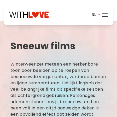
NL
Portugue
THEM
English - 
Sneeuw films
Finnish -
BLOG
Danish -
HELP
Winterweer zet meteen een herkenbare
Norwegia
LOGI
toon door beelden op te roepen van
besneeuwde vergezichten, verdorde bomen
French - 
en ijzige temperaturen. Het lijkt logisch dat
PRO
Swedish 
veel belangrijke films dit specifieke seizoen
als achtergrond gebruiken. Personages
ademen stoom terwijl de sneeuw om hen
heen valt in een altijd aanwezige deken is
een opvallend effect dat zelden wordt