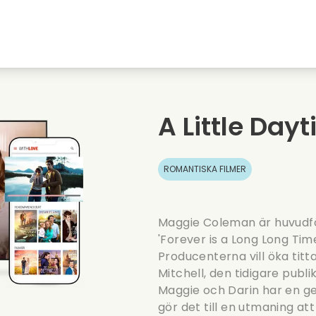
Highschool sweethearts filmer
Julfilmer
Djurfilmer
Brollopsfilmer
A Little Da
Sommarfilm
Datingfilmer
ROMANTISKA FILMER
Maggie Coleman är huvudfö
'Forever is a Long Long Time
Producenterna vill öka titt
Mitchell, den tidigare publ
Maggie och Darin har en g
gör det till en utmaning at