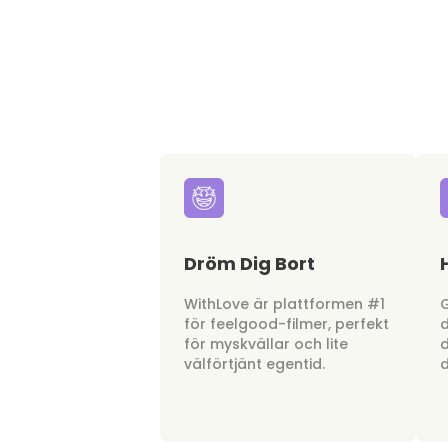
Dröm Dig Bort
WithLove är plattformen #1
G
för feelgood-filmer, perfekt
d
för myskvällar och lite
d
välförtjänt egentid.
d