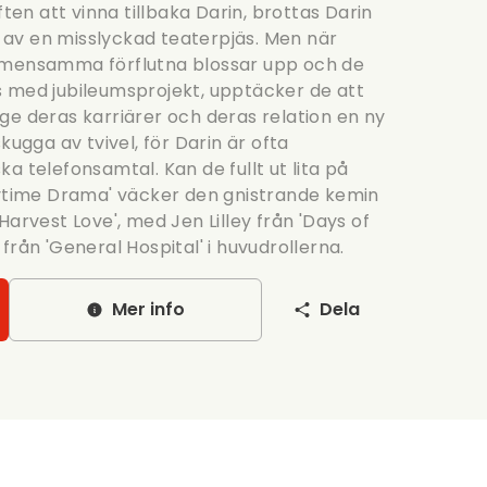
n att vinna tillbaka Darin, brottas Darin
av en misslyckad teaterpjäs. Men när
emensamma förflutna blossar upp och de
 med jubileumsprojekt, upptäcker de att
ge deras karriärer och deras relation en ny
kugga av tvivel, för Darin är ofta
a telefonsamtal. Kan de fullt ut lita på
aytime Drama' väcker den gnistrande kemin
Harvest Love', med Jen Lilley från 'Days of
från 'General Hospital' i huvudrollerna.
Mer info
Dela