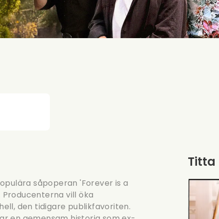
Titta
opulära såpoperan 'Forever is a
. Producenterna vill öka
hell, den tidigare publikfavoriten.
har en gemensam historia som ex-