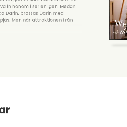
riva in honom i serien igen. Medan
ka Darin, brottas Darin med
pjäs. Men när attraktionen från
ar