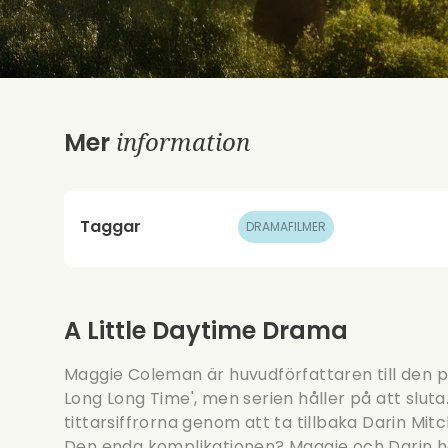
information
Mer
Taggar
DRAMAFILMER
A Little Daytime Drama
Maggie Coleman är huvudförfattaren till den p
Long Long Time', men serien håller på att sluta
tittarsiffrorna genom att ta tillbaka Darin Mitc
Den enda komplikationen? Maggie och Darin 