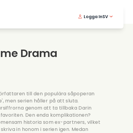
Logga In
SV
Musikfilmer
Detektivserier
English -
Danis
Fr
Matfilmer
Thriller serier
Norwegia
Portu
ytime Drama
Romantiska serier
Brollop
rfattaren till den populära såpoperan
', men serien håller på att sluta.
arsiffrorna genom att ta tillbaka Darin
ikfavoriten. Den enda komplikationen?
emensam historia som ex-partners, vilket
t skriva in honom i serien igen. Medan