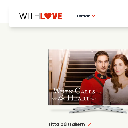
Teman
Hometown love
Romantiska filmer
Mysterier
Titta på trailern