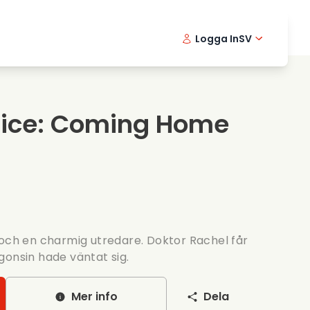
Logga In
SV
Musikfilmer
Detektivserier
English -
Danis
Fr
Matfilmer
Thriller serier
Norwegia
Portu
tice: Coming Home
Romantiska serier
Brollop
 och en charmig utredare. Doktor Rachel får
gonsin hade väntat sig.
Mer info
Dela