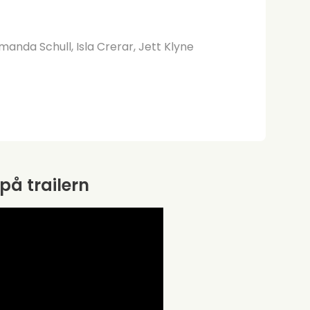
anda Schull, Isla Crerar, Jett Klyne
 på trailern