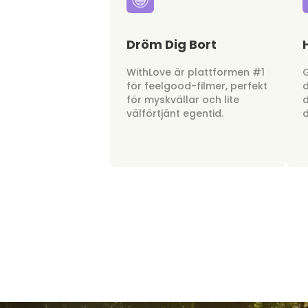
Dröm Dig Bort
WithLove är plattformen #1
G
för feelgood-filmer, perfekt
d
för myskvällar och lite
d
välförtjänt egentid.
d