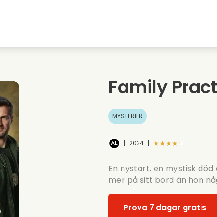
Highschool sweethearts filmer
Julfilmer
Djurfilmer
Brollopsfilmer
Family Prac
Sommarfilm
Datingfilmer
MYSTERIER
★★★★★
|
2024
|
En nystart, en mystisk död
mer på sitt bord än hon nå
Prova 7 dagar gratis