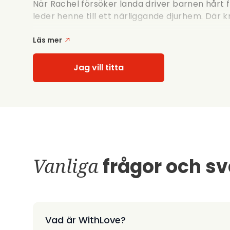
När Rachel försöker landa driver barnen hårt f
leder henne till ett närliggande djurhem. Där k
Läs mer
Jag vill titta
Vanliga
frågor och sv
Vad är WithLove?