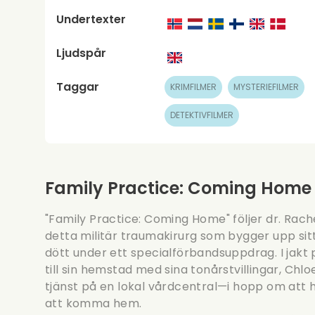
Undertexter
Ljudspår
Taggar
KRIMFILMER
MYSTERIEFILMER
DETEKTIVFILMER
Family Practice: Coming Home
"Family Practice: Coming Home" följer dr. Rach
detta militär traumakirurg som bygger upp sitt
dött under ett specialförbandsuppdrag. I jakt
till sin hemstad med sina tonårstvillingar, Chl
tjänst på en lokal vårdcentral—i hopp om att h
att komma hem.