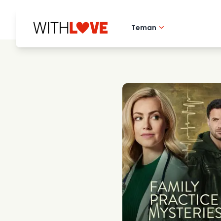
Teman
Hometown love
Romantiska filmer
Mysterier