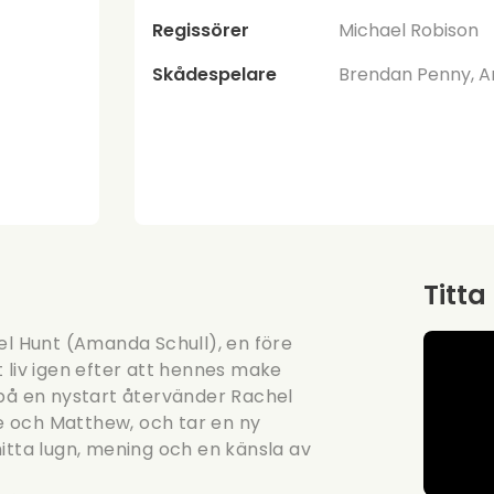
Regissörer
Michael Robison
Skådespelare
Brendan Penny, Am
Titta
el Hunt (Amanda Schull), en före
 liv igen efter att hennes make
 på en nystart återvänder Rachel
oe och Matthew, och tar en ny
itta lugn, mening och en känsla av