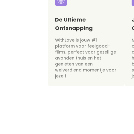
De Ultieme
Ontsnapping
WithLove is jouw #1
M
platform voor feelgood-
films, perfect voor gezellige
avonden thuis en het
h
genieten van een
b
welverdiend momentje voor
s
jezelf.