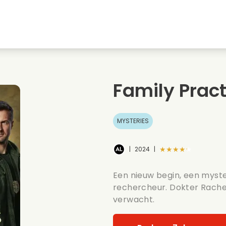
Jeugdliefdes
Kerstfilms
Muziekfilms
s
Dieren films
Trouwfilms
Kookfilms
Family Prac
Zomerse films
Date films
Romantische serie
MYSTERIES
★★★★★
|
2024
|
Een nieuw begin, een myst
rechercheur. Dokter Rachel
verwacht.