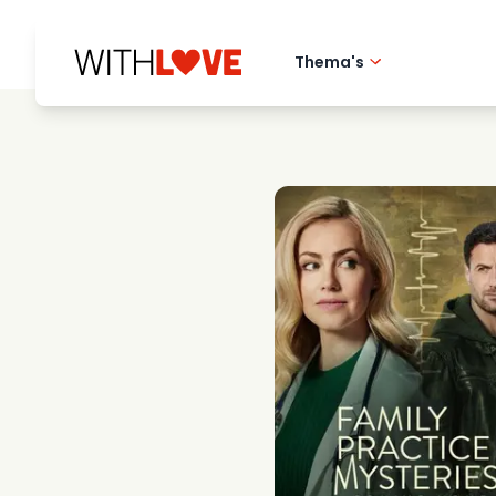
Thema's
Hometown love
Romantische film
Mysteries