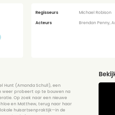
Regisseurs
Michael Robison
Acteurs
Brendan Penny, Am
Bekij
el Hunt (Amanda Schull), een
ven weer probeert op te bouwen na
eratie. Op zoek naar een nieuwe
Chloe en Matthew, terug naar haar
lokale huisartsenpraktijk—in de