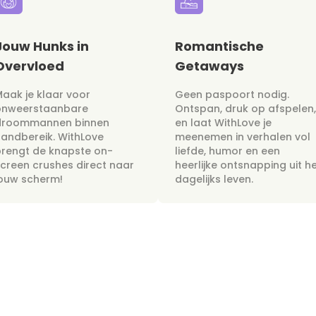
Jouw Hunks in
Romantische
Overvloed
Getaways
aak je klaar voor
Geen paspoort nodig.
onweerstaanbare
Ontspan, druk op afspelen,
droommannen binnen
en laat WithLove je
andbereik. WithLove
meenemen in verhalen vol
rengt de knapste on-
liefde, humor en een
creen crushes direct naar
heerlijke ontsnapping uit h
jouw scherm!
dagelijks leven.