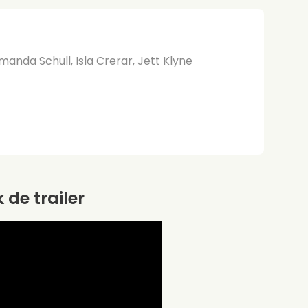
anda Schull, Isla Crerar, Jett Klyne
k de trailer