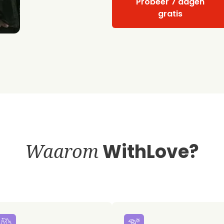
Probeer 7 dagen
gratis
Waarom
WithLove?