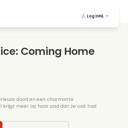
Log In
NL
Detective series
English -
Dani
Fr
Spannende series
Swedish
Port
tice: Coming Home
s
Bruiloft
erieuze dood en een charmante
 krijgt meer op haar pad dan ze ooit had