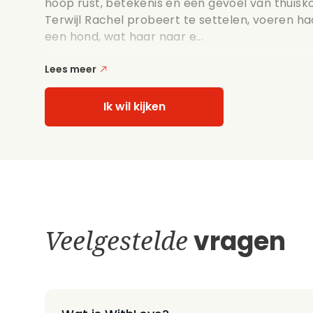
hoop rust, betekenis en een gevoel van thuisk
Terwijl Rachel probeert te settelen, voeren h
een hond, wat haar naar e...
Lees meer
Ik wil kijken
Veelgestelde
vragen