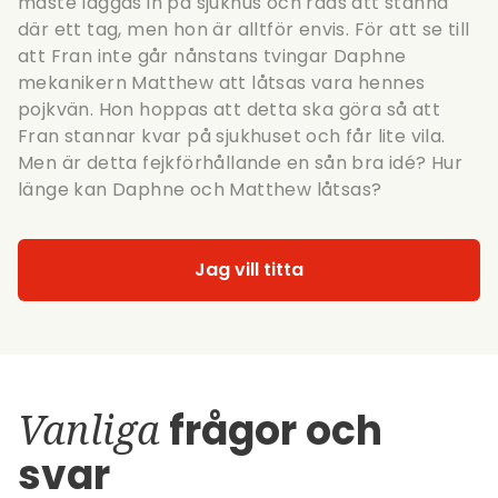
måste läggas in på sjukhus och råds att stanna
där ett tag, men hon är alltför envis. För att se till
att Fran inte går nånstans tvingar Daphne
mekanikern Matthew att låtsas vara hennes
pojkvän. Hon hoppas att detta ska göra så att
Fran stannar kvar på sjukhuset och får lite vila.
Men är detta fejkförhållande en sån bra idé? Hur
länge kan Daphne och Matthew låtsas?
Jag vill titta
Vanliga
frågor och
svar