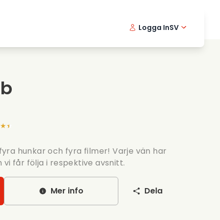
Logga In
SV
Musikfilmer
Detektivserier
Portugu
Englis
Fi
Matfilmer
Thriller serier
Danish -
Dutch
ub
Romantiska serier
Brollop
★★
 fyra hunkar och fyra filmer! Varje vän har
i får följa i respektive avsnitt.
Mer info
Dela