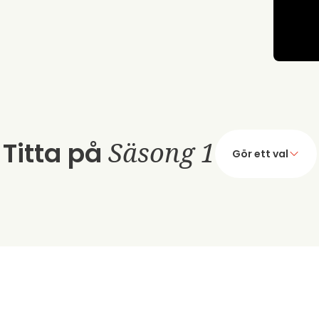
Titta på
Säsong 1
Gör ett val