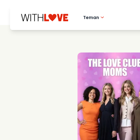
Teman
Hometown love
Romantiska filmer
Mysterier