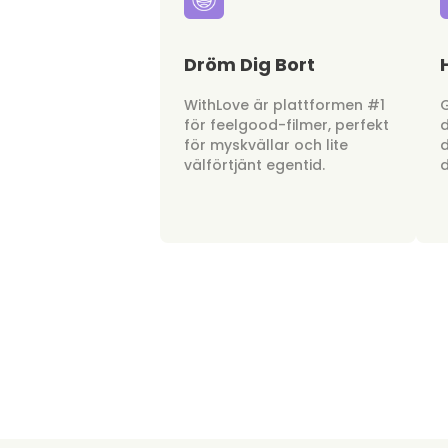
Dröm Dig Bort
WithLove är plattformen #1
G
för feelgood-filmer, perfekt
d
för myskvällar och lite
d
välförtjänt egentid.
d