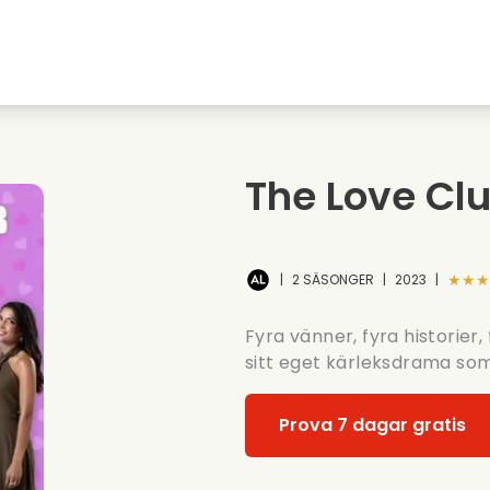
Highschool sweethearts filmer
Julfilmer
Djurfilmer
Brollopsfilmer
The Love Cl
Sommarfilm
Datingfilmer
★★★
|
2 SÄSONGER
|
2023
|
Fyra vänner, fyra historier,
sitt eget kärleksdrama som v
Prova 7 dagar gratis