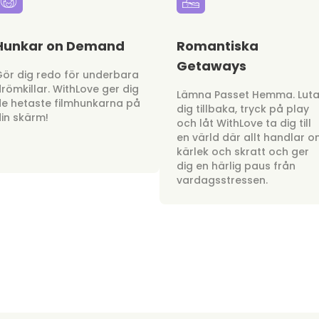
Hunkar on Demand
Romantiska
Getaways
ör dig redo för underbara
römkillar. WithLove ger dig
Lämna Passet Hemma. Lut
e hetaste filmhunkarna på
dig tillbaka, tryck på play
in skärm!
och låt WithLove ta dig till
en värld där allt handlar 
kärlek och skratt och ger
dig en härlig paus från
vardagsstressen.