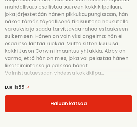
mahdollisuus osallistua suureen kokkikilpailuun,
joka järjestetään hänen pikkukaupungissaan, hän
näkee tämän täydellisenä tilaisuutena houkutella
varauksia ja saada tarvittavaa rahaa estääkseen
sulkemisen. Hänen on vain yksi ongelma; hän ei
osaa itse laittaa ruokaa. Mutta sitten kuuluisa
kokki Jason Corwin ilmaantuu yhtäkkiä. Abby on
varma, että hän on mies, joka voi pelastaa hänen
liiketoimintansa ja palkkaa hänet.
Valmistautuessaan yhdessä kokkikilpa...
Lue lisää
Haluan katsoa