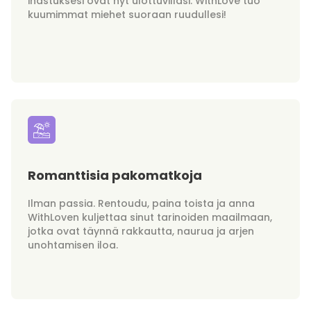
ihastuksesi ovat nyt ulottuvillasi. WithLove tuo
kuumimmat miehet suoraan ruudullesi!
Romanttisia pakomatkoja
Ilman passia. Rentoudu, paina toista ja anna
WithLoven kuljettaa sinut tarinoiden maailmaan,
jotka ovat täynnä rakkautta, naurua ja arjen
unohtamisen iloa.