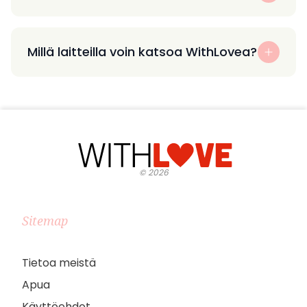
Millä laitteilla voin katsoa WithLovea?
©
2026
Sitemap
Tietoa meistä
Apua
Käyttöehdot