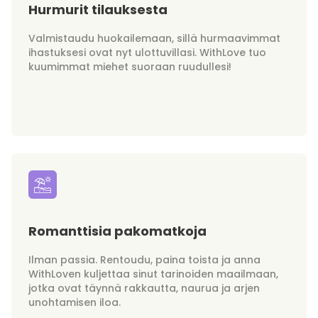
Hurmurit tilauksesta
Valmistaudu huokailemaan, sillä hurmaavimmat
ihastuksesi ovat nyt ulottuvillasi. WithLove tuo
kuumimmat miehet suoraan ruudullesi!
Romanttisia pakomatkoja
Ilman passia. Rentoudu, paina toista ja anna
WithLoven kuljettaa sinut tarinoiden maailmaan,
jotka ovat täynnä rakkautta, naurua ja arjen
unohtamisen iloa.