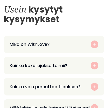
Usein
kysytyt
kysymykset
Mikä on WithLove?
Kuinka kokeilujakso toimii?
Kuinka voin peruuttaa tilauksen?
Millä laitteilla voin katsoa WithLovea?