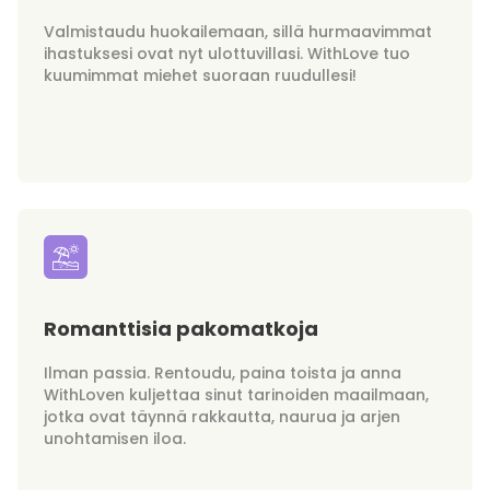
Valmistaudu huokailemaan, sillä hurmaavimmat
ihastuksesi ovat nyt ulottuvillasi. WithLove tuo
kuumimmat miehet suoraan ruudullesi!
Romanttisia pakomatkoja
Ilman passia. Rentoudu, paina toista ja anna
WithLoven kuljettaa sinut tarinoiden maailmaan,
jotka ovat täynnä rakkautta, naurua ja arjen
unohtamisen iloa.