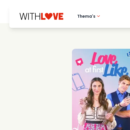
Thema's
Hometown love
Romantische film
Mysteries