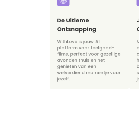
De Ultieme
Ontsnapping
WithLove is jouw #1
M
platform voor feelgood-
films, perfect voor gezellige
avonden thuis en het
h
genieten van een
b
welverdiend momentje voor
s
jezelf.