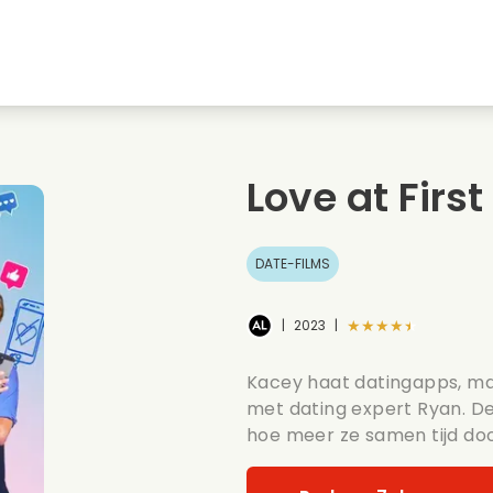
Jeugdliefdes
Kerstfilms
Muziekfilms
s
Dieren films
Trouwfilms
Kookfilms
Love at First
Zomerse films
Date films
Romantische serie
DATE-FILMS
★★★★★
|
2023
|
Kacey haat datingapps, m
met dating expert Ryan. De
hoe meer ze samen tijd doo