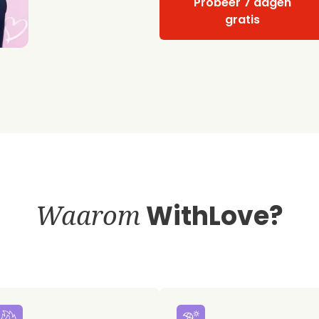
Probeer 7 dagen
gratis
Waarom
WithLove?