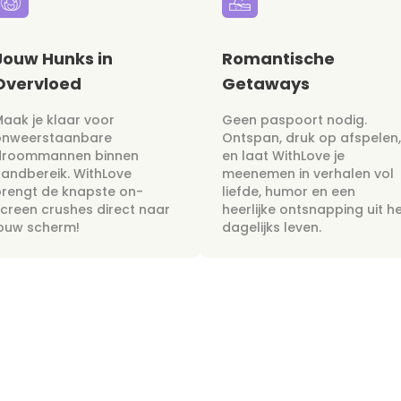
Jouw Hunks in
Romantische
Overvloed
Getaways
aak je klaar voor
Geen paspoort nodig.
onweerstaanbare
Ontspan, druk op afspelen,
droommannen binnen
en laat WithLove je
andbereik. WithLove
meenemen in verhalen vol
rengt de knapste on-
liefde, humor en een
creen crushes direct naar
heerlijke ontsnapping uit h
jouw scherm!
dagelijks leven.