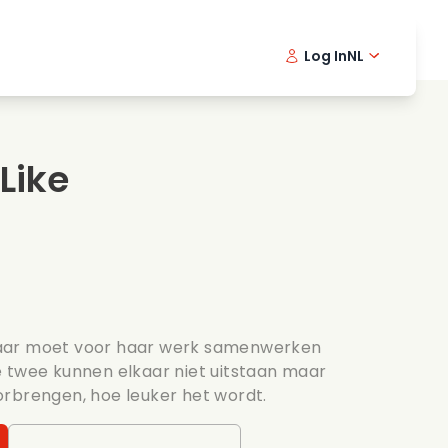
Log In
NL
Detective series
English -
Dani
Fr
Spannende series
Swedish
Port
 Like
s
Bruiloft
aar moet voor haar werk samenwerken
 twee kunnen elkaar niet uitstaan maar
rbrengen, hoe leuker het wordt.