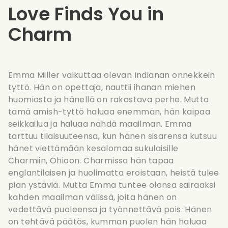
Love Finds You in
Charm
Emma Miller vaikuttaa olevan Indianan onnekkein
tyttö. Hän on opettaja, nauttii ihanan miehen
huomiosta ja hänellä on rakastava perhe. Mutta
tämä amish-tyttö haluaa enemmän, hän kaipaa
seikkailua ja haluaa nähdä maailman. Emma
tarttuu tilaisuuteensa, kun hänen sisarensa kutsuu
hänet viettämään kesälomaa sukulaisille
Charmiin, Ohioon. Charmissa hän tapaa
englantilaisen ja huolimatta eroistaan, heistä tulee
pian ystäviä. Mutta Emma tuntee olonsa sairaaksi
kahden maailman välissä, joita hänen on
vedettävä puoleensa ja työnnettävä pois. Hänen
on tehtävä päätös, kumman puolen hän haluaa