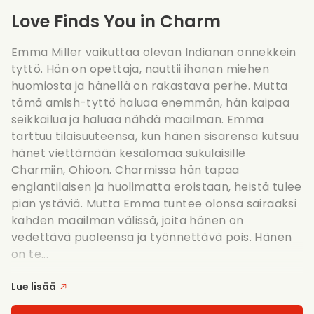
Love Finds You in Charm
Emma Miller vaikuttaa olevan Indianan onnekkein
tyttö. Hän on opettaja, nauttii ihanan miehen
huomiosta ja hänellä on rakastava perhe. Mutta
tämä amish-tyttö haluaa enemmän, hän kaipaa
seikkailua ja haluaa nähdä maailman. Emma
tarttuu tilaisuuteensa, kun hänen sisarensa kutsuu
hänet viettämään kesälomaa sukulaisille
Charmiin, Ohioon. Charmissa hän tapaa
englantilaisen ja huolimatta eroistaan, heistä tulee
pian ystäviä. Mutta Emma tuntee olonsa sairaaksi
kahden maailman välissä, joita hänen on
vedettävä puoleensa ja työnnettävä pois. Hänen
on te...
Lue lisää