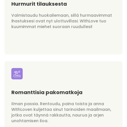
Hurmurit tilauksesta
Valmistaudu huokailemaan, sillä hurmaavimmat
ihastuksesi ovat nyt ulottuvillasi. WithLove tuo
kuumimmat miehet suoraan ruudullesi!
Romanttisia pakomatkoja
Ilman passia. Rentoudu, paina toista ja anna
WithLoven kuljettaa sinut tarinoiden maailmaan,
jotka ovat täynnä rakkautta, naurua ja arjen
unohtamisen iloa.