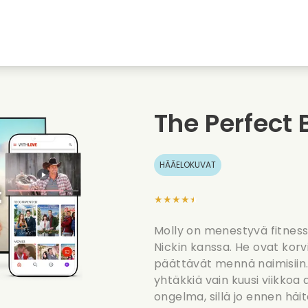
nkiin
Nuoruudenrakkaudet
Jouluelokuvat
Musi
uvat
Elokuvia elaimista
Haaelokuvat
Ruoa
The Perfect 
Kesaelokuvat
Treffielokuvat
Roma
HÄÄELOKUVAT
★★★★★
Molly on menestyvä fitnes
Nickin kanssa. He ovat korv
päättävät mennä naimisiin.
yhtäkkiä vain kuusi viikkoa 
ongelma, sillä jo ennen hä