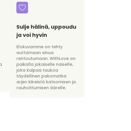
Sulje hälinä, uppoudu
ja voi hyvin
Elokuvamme on tehty
auttamaan sinua
rentoutumaan. WithLove on
a
paikalla jokaiselle naiselle,
joka kaipaa taukoa
täydellinen pakomatka
arjen kiireistä katsomisen ja
rauhoittumisen äärelle.