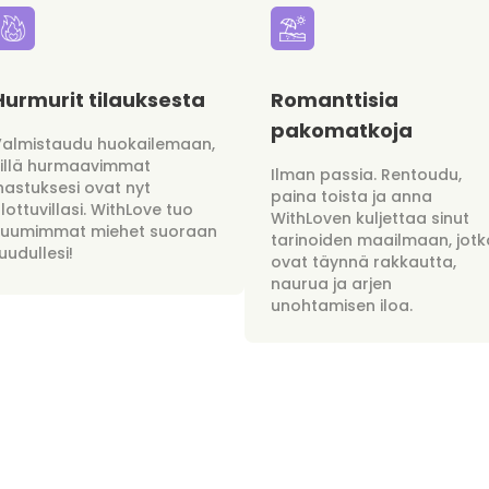
Hurmurit tilauksesta
Romanttisia
pakomatkoja
Valmistaudu huokailemaan,
sillä hurmaavimmat
Ilman passia. Rentoudu,
hastuksesi ovat nyt
paina toista ja anna
lottuvillasi. WithLove tuo
WithLoven kuljettaa sinut
kuumimmat miehet suoraan
tarinoiden maailmaan, jotk
uudullesi!
ovat täynnä rakkautta,
naurua ja arjen
unohtamisen iloa.