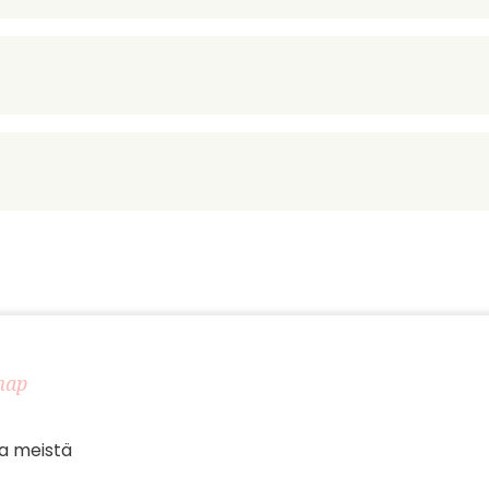
map
a meistä