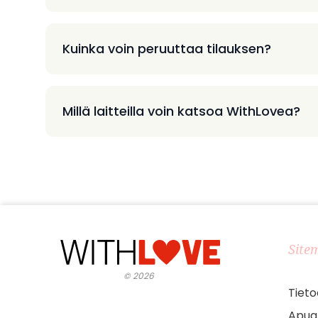
Kuinka voin peruuttaa tilauksen?
Millä laitteilla voin katsoa WithLovea?
Site
©
2026
Tieto
Apua