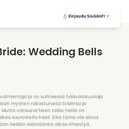
Kirjaudu Sisään
FI
ikkielokuvat
Etsivasarja
English 
Dani
F
nlaittoelokuvat
Jannittavia sarjoja
Swedish
Port
Bride: Wedding Bells
nttiset sarjat
Haat
svalmentaja ja on suhteessa häävalokuvaaja
iaan myöten rakastuneita toisiinsa ja
 Mutta varausvirheen takia heillä on
aikaa suunnitella häät. Eikä tämä ole ainoa
itään heidän elämäänsä alkaa ilmestyä