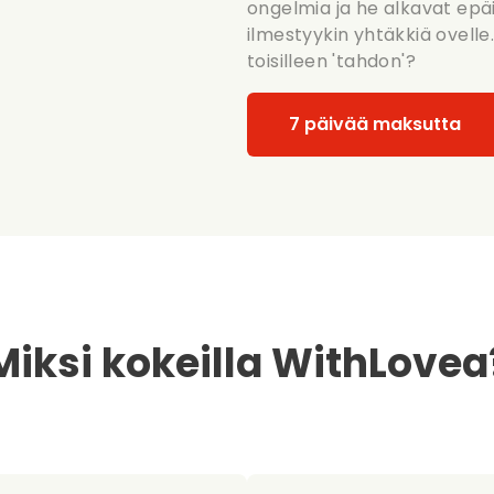
ongelmia ja he alkavat epäi
ilmestyykin yhtäkkiä ovell
toisilleen 'tahdon'?
7 päivää maksutta
Miksi kokeilla WithLovea