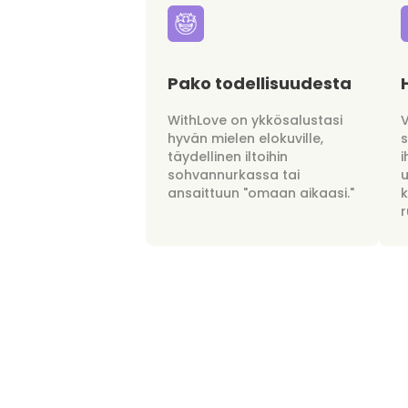
Pako todellisuudesta
WithLove on ykkösalustasi
hyvän mielen elokuville,
täydellinen iltoihin
i
sohvannurkassa tai
u
ansaittuun "omaan aikaasi."
r