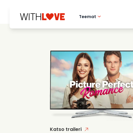
Teemat
Rakkaus kotikaupu
Romanttiset elok
Mysteerit
Katso traileri