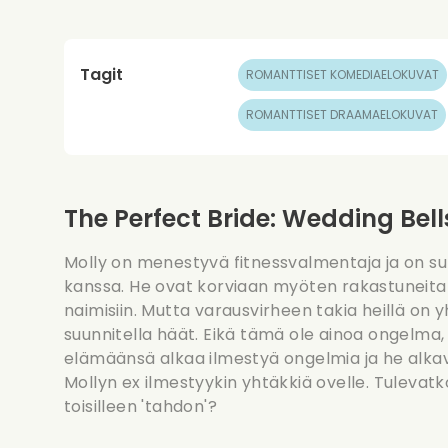
Tagit
ROMANTTISET KOMEDIAELOKUVAT
ROMANTTISET DRAAMAELOKUVAT
The Perfect Bride: Wedding Bell
Molly on menestyvä fitnessvalmentaja ja on s
kanssa. He ovat korviaan myöten rakastuneita 
naimisiin. Mutta varausvirheen takia heillä on y
suunnitella häät. Eikä tämä ole ainoa ongelma, 
elämäänsä alkaa ilmestyä ongelmia ja he alkav
Mollyn ex ilmestyykin yhtäkkiä ovelle. Tulevat
toisilleen 'tahdon'?