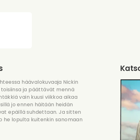
s
Katso
uhteessa häävalokuvaaja Nickin
toisiinsa ja päättävät mennä
htäkkiä vain kuusi viikkoa aikaa
sillä jo ennen häitään heidän
at epäillä suhdettaan. Ja sitten
ko he lopulta kuitenkin sanomaan