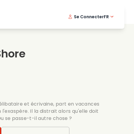
Se Connecter
FR
s musicaux
Serie policiere
English -
Dani
Fi
s de cuisine
Series passionnantes
Swedish
Port
Shore
es romantiques
Mariage
libataire et écrivaine, part en vacances
l'exaspère. Il la distrait alors qu'elle doit
 se passe-t-il autre chose ?