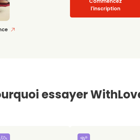
Commencez
l'inscription
nce
urquoi essayer WithLov