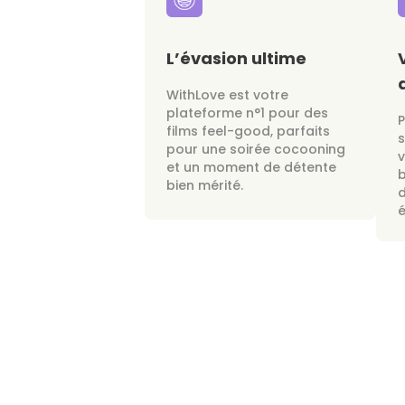
L’évasion ultime
WithLove est votre
plateforme n°1 pour des
films feel-good, parfaits
s
pour une soirée cocooning
v
et un moment de détente
bien mérité.
d
é