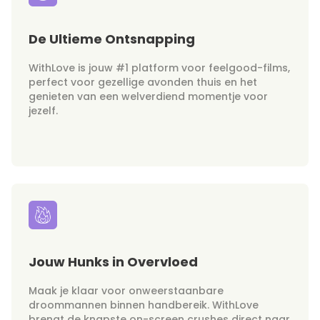
De Ultieme Ontsnapping
WithLove is jouw #1 platform voor feelgood-films,
perfect voor gezellige avonden thuis en het
genieten van een welverdiend momentje voor
jezelf.
Jouw Hunks in Overvloed
Maak je klaar voor onweerstaanbare
droommannen binnen handbereik. WithLove
brengt de knapste on-screen crushes direct naar