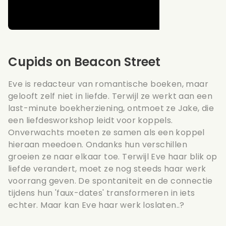
Cupids on Beacon Street
Eve is redacteur van romantische boeken, maar
gelooft zelf niet in liefde. Terwijl ze werkt aan een
last-minute boekherziening, ontmoet ze Jake, die
een liefdesworkshop leidt voor koppels.
Onverwachts moeten ze samen als een koppel
hieraan meedoen. Ondanks hun verschillen
groeien ze naar elkaar toe. Terwijl Eve haar blik op
liefde verandert, moet ze nog steeds haar werk
voorrang geven. De spontaniteit en de connectie
tijdens hun 'faux-dates' transformeren in iets
echter. Maar kan Eve haar werk loslaten..?