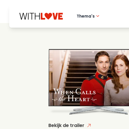
Thema's
Hometown love
Romantische film
Mysteries
Bekijk de trailer