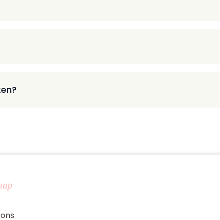
?
ken?
map
 ons