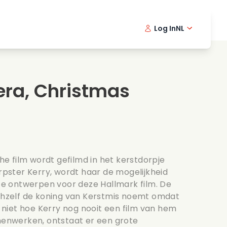
Log In
NL
Detective series
English -
Dani
Fr
Spannende series
Swedish
Port
era, Christmas
s
Bruiloft
 film wordt gefilmd in het kerstdorpje
ster Kerry, wordt haar de mogelijkheid
 ontwerpen voor deze Hallmark film. De
ichzelf de koning van Kerstmis noemt omdat
pt niet hoe Kerry nog nooit een film van hem
amenwerken, ontstaat er een grote