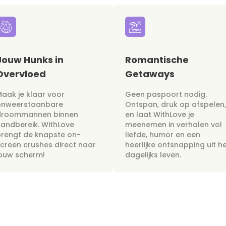
Jouw Hunks in
Romantische
Overvloed
Getaways
aak je klaar voor
Geen paspoort nodig.
onweerstaanbare
Ontspan, druk op afspelen,
droommannen binnen
en laat WithLove je
andbereik. WithLove
meenemen in verhalen vol
rengt de knapste on-
liefde, humor en een
creen crushes direct naar
heerlijke ontsnapping uit h
jouw scherm!
dagelijks leven.