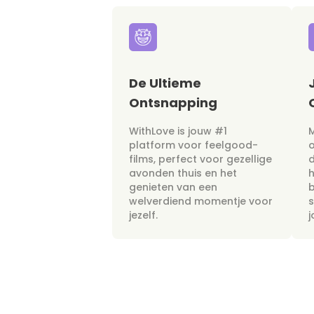
De Ultieme
Ontsnapping
WithLove is jouw #1
M
platform voor feelgood-
films, perfect voor gezellige
avonden thuis en het
h
genieten van een
b
welverdiend momentje voor
s
jezelf.