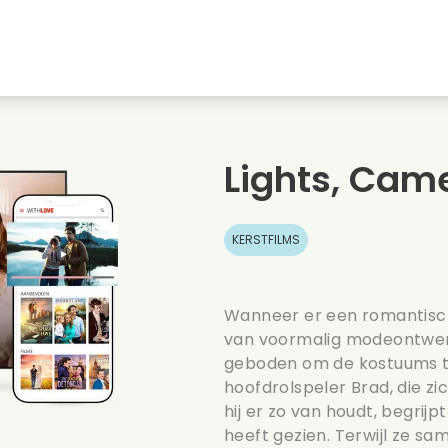
Jeugdliefdes
Kerstfilms
Muziekfilms
s
Dieren films
Trouwfilms
Kookfilms
Lights, Cam
Zomerse films
Date films
Romantische serie
KERSTFILMS
Wanneer er een romantische
van voormalig modeontwerp
geboden om de kostuums te
hoofdrolspeler Brad, die z
hij er zo van houdt, begrij
heeft gezien. Terwijl ze s