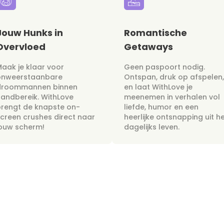
Jouw Hunks in
Romantische
Overvloed
Getaways
aak je klaar voor
Geen paspoort nodig.
onweerstaanbare
Ontspan, druk op afspelen,
droommannen binnen
en laat WithLove je
andbereik. WithLove
meenemen in verhalen vol
rengt de knapste on-
liefde, humor en een
creen crushes direct naar
heerlijke ontsnapping uit h
jouw scherm!
dagelijks leven.