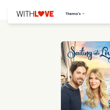
Thema's
Hometown love
Romantische film
Mysteries