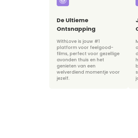
De Ultieme
Ontsnapping
WithLove is jouw #1
M
platform voor feelgood-
films, perfect voor gezellige
avonden thuis en het
h
genieten van een
b
welverdiend momentje voor
s
jezelf.