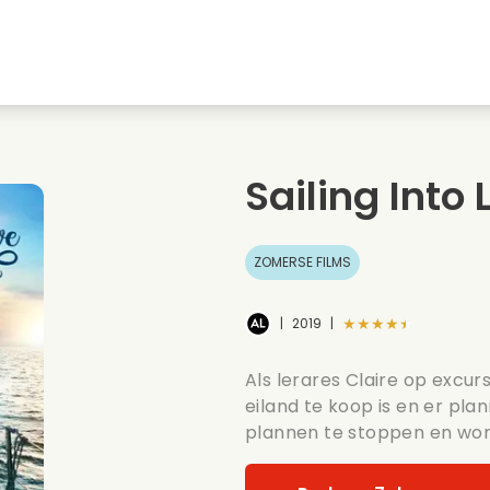
Jeugdliefdes
Kerstfilms
Muziekfilms
s
Dieren films
Trouwfilms
Kookfilms
Sailing Into 
Zomerse films
Date films
Romantische serie
ZOMERSE FILMS
★★★★★
|
2019
|
Als lerares Claire op excurs
eiland te koop is en er pl
plannen te stoppen en wor