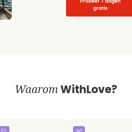
Probeer 7 dagen
gratis
Waarom
WithLove?