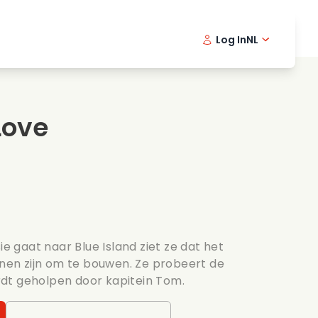
Log In
NL
Detective series
English -
Dani
Fr
Spannende series
Swedish
Port
Love
s
Bruiloft
ie gaat naar Blue Island ziet ze dat het
annen zijn om te bouwen. Ze probeert de
dt geholpen door kapitein Tom.